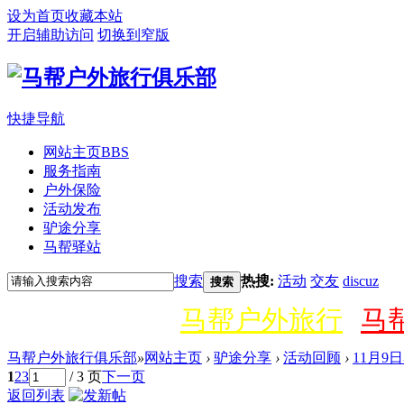
设为首页
收藏本站
开启辅助访问
切换到窄版
快捷导航
网站主页
BBS
服务指南
户外保险
活动发布
驴途分享
马帮驿站
搜索
热搜:
活动
交友
discuz
搜索
马帮户外旅行
马
马帮户外旅行俱乐部
»
网站主页
›
驴途分享
›
活动回顾
›
11月9
1
2
3
/ 3 页
下一页
返回列表