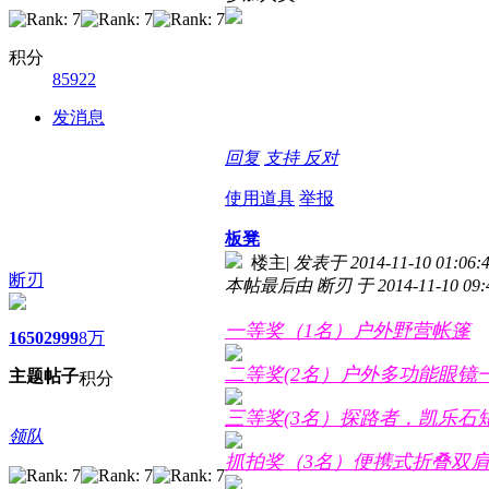
积分
85922
发消息
回复
支持
反对
使用道具
举报
板凳
楼主
|
发表于 2014-11-10 01:06:
断刃
本帖最后由 断刃 于 2014-11-10 09
一等奖（1名）户外野营帐篷
1650
2999
8万
二等奖(2名）户外多功能眼镜
主题
帖子
积分
三等奖(3名）探路者，凯乐石
领队
抓拍奖（3名）便携式折叠双