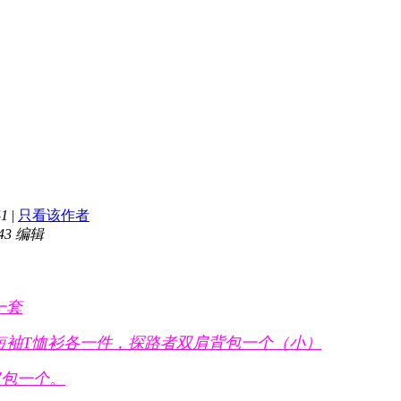
41
|
只看该作者
:43 编辑
一套
短袖T恤衫各一件，探路者双肩背包一个（小）
肩包一个。