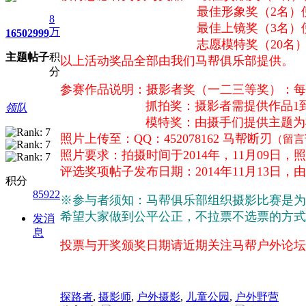
最佳形象奖（2名）便携式折
8
最佳上镜奖（3名）便携式折
万
1650
2999
志愿模特奖（20名）百变魔
主题
帖子
积
以上活动奖品全部由我们马帮俱乐部提供。
分
参赛作品说明：摄影者奖（一二三等奖）：每
抓拍奖：摄影者需提供作品1到2张作
领队
模特奖：由摄手们提供主题为模特的
照片上传至：QQ：452078162 马帮断刃
（留言
照片要求：拍摄时间于2014年，11月09日
评选奖项帖子发布日期：2014年11月13
积分
85922
※参与者须知：马帮俱乐部组织摄影比赛是为
希望大家做到公平公正，不拉票不选票的方式
发消
息
投票与开奖颁奖日期请近期关注马帮户外论坛
探路者
,
摄影师
,
户外摄影
,
儿童公园
,
户外野营