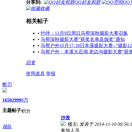
分享到:
QQ好友和群
QQ
收藏
相关帖子
•
约伴：11月9日周日马帮深秋摄影大赛召集
•
马帮深秋摄影大赛”获奖名单及颁奖”通知
•
马帮户外10月17-18日本溪摄影大赛--“摄影1
•
马帮户外；本溪大石湖 老边沟摄影大赛”获
回复
使用道具
举报
断刃
1650
2999
8万
主题
帖子
积分
沙发
楼主
|
发表于 2014-11-10 00:56:
领队
参加人员