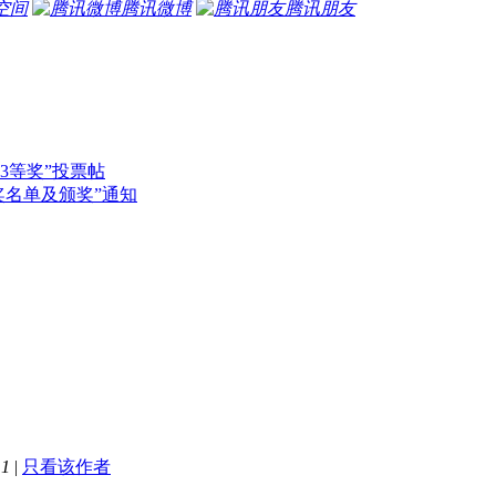
空间
腾讯微博
腾讯朋友
23等奖”投票帖
奖名单及颁奖”通知
11
|
只看该作者