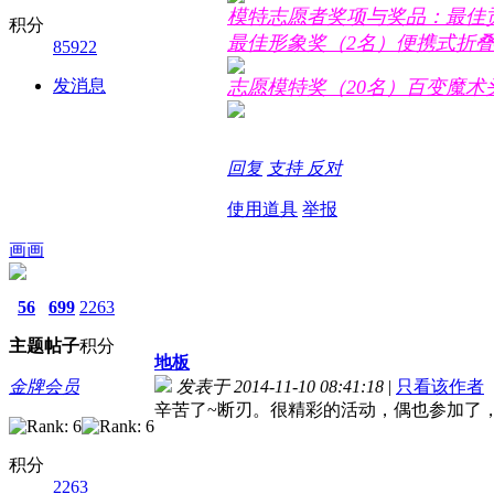
模特志愿者奖项与奖品：最佳
积分
最佳形象奖（2名）便携式折
85922
发消息
志愿模特奖（20名）百变魔术
回复
支持
反对
使用道具
举报
画画
56
699
2263
主题
帖子
积分
地板
金牌会员
发表于 2014-11-10 08:41:18
|
只看该作者
辛苦了~断刃。很精彩的活动，偶也参加了
积分
2263