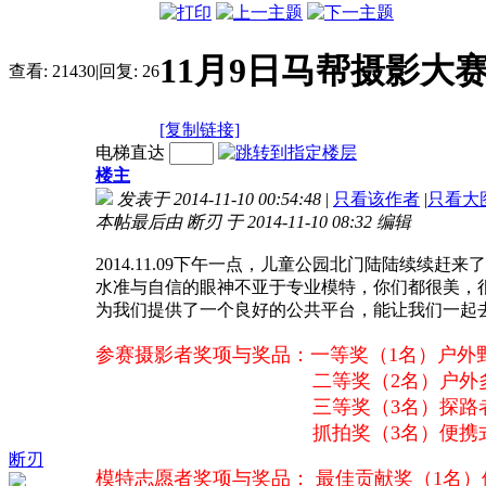
11月9日马帮摄影大
查看:
21430
|
回复:
26
[复制链接]
电梯直达
楼主
发表于 2014-11-10 00:54:48
|
只看该作者
|
只看大
本帖最后由 断刃 于 2014-11-10 08:32 编辑
2014.11.09下午一点，儿童公园北门陆陆续
水准与自信的眼神不亚于专业模特，你们都很美，
为我们提供了一个良好的公共平台，能让我们一起
参赛摄影者奖项与奖品：一等奖（1名）户外
二等奖（2名）户外多功能
三等奖（3名）探路者，凯乐石短
抓拍奖（3名）便携式折叠
断刃
模特志愿者奖项与奖品： 最佳贡献奖（1名