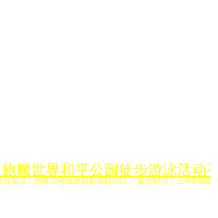
月6日旅顺世界和平公园徒步游泳活动
集合地点：地铁12号线旅顺新港站出口。 集合时间：上午9.50集