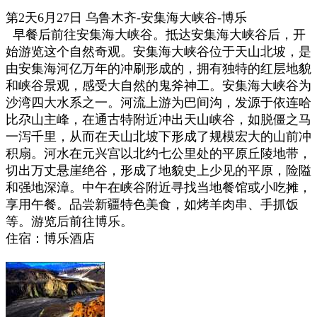
第2天6月27日 乌鲁木齐-安集海大峡谷-
博乐
早餐后前往安集海大峡谷。
抵达安集海大峡谷后，开
始游览这个自然奇观。安集海大峡谷位于天山北坡，是
由安集海河亿万年的冲刷形成的，拥有独特的红层地貌
和峡谷景观，
感受大自然的鬼斧神工。
安集海大峡谷为
沙湾四大水系之一。河流上游为巴间沟，发源于依连哈
比尕山主峰，在通古特附近冲出天山峡谷，如脱僵之马
一泻千里，从而在天山北坡下形成了规模宏大的山前冲
积扇。河水在元兴宫以北约七公里处的平原丘陵地带，
切出万丈悬崖绝谷，形成了地貌史上少见的平原，险隘
和强地深漳。
中午
在峡谷附近寻找当地餐馆或小吃摊，
享用午餐。品尝新疆特色美食，如烤羊肉串、手抓饭
等。游览后
前往
博乐
。
住宿：
博乐
酒店