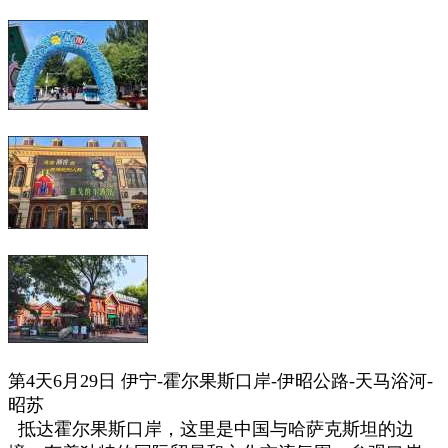
第4天6月29日
伊宁-霍尔果斯口岸-伊昭公路-天马浴河-
昭苏
抵达霍尔果斯口岸，这里是中国与哈萨克斯坦的边