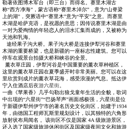
勒著依图博木军台（即三台）而得名。赛里木湖古
称“西方净海”，蒙古语称“赛里木淖尔”，意为“山脊梁
上的湖”，突厥语中“赛里木”意为“平安”之意。而赛里
木湖是哈萨克语，是祝愿的意思；因传说赛里木湖是由
一对为爱殉情的年轻恋人的泪水汇集而成的，又被称为
天池和乳海。
途经果子沟大桥。
果子沟大桥是连接伊犁河谷和赛里
木湖的重要桥梁，也是新疆的一座标志性建筑。您可以
停车在观景台拍摄大桥和峡谷的全景。
薰衣草庄园，
伊犁河谷是中国重要的薰衣草种植区，
这里的薰衣草庄园在夏季盛开时非常美丽。您可以在这
里欣赏到成片的薰衣草花海，感受浪漫的气息。
抵达
伊
宁
入住酒店
后
夜游六星街
。
一曲
《苹果香》几乎勾勒出狼戈童年生活的全貌，歌词
中出现的“六星街”“巴扬琴声”画面感极强，六星街是位
于新疆伊犁州伊宁市‌的著名历史文化街区，始建于‌1934
年‌，由德国工程师瓦斯里规划设计，以其独特的‌六角形
放射状布局‌闻名 。该街区不仅是‌国家 4A 级旅游景区‌，
还入选了‌国家级旅游休闲街区‌及‌国家级夜间文化和旅游