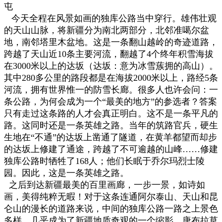
屯
今天全程在风景如画的独库公路当中穿行。雄伟壮观
的天山山脉，将新疆分为南北两部分，北邻准噶尔盆
地，南邻塔里木盆地。这是一条翻山越岭的奇迹道路，
跨越了天山近10条主要河流，翻越了4个终年积雪海拔
在3000米以上的达坂（达坂：意为冰雪蔟拥的高山）。
其中280多公里的路段都是在海拔2000米以上，路经5条
河流，拥有世界惟一的防雪长廊。很多人也许会问：一
条公路，为何会成为一个“最美的地方”的参选者？答案
只有走过这条路的人才会真正明白。这不是一条平凡的
路。这同时还是一条英雄之路。当年的筑路官兵，硬生
生地在“不通”的达坂上凿通了隧道，在黄羊都望而却步
的达坂上修建了通途，跨越了不可逾越的山峰……修建
独库公路时牺牲了168人；他们长眠于乔尔玛烈士陵
园。因此，这是一条英雄之路。
之后到达新疆最美的百里画廊，一步一景，如诗如
画，美得纯粹无暇！对于这条连通阿尔泰山、天山和昆
仑山的漫长的道路来说，中间的独库公路一路之上景色
多样，几乎成为了新疆地质奇观的一个缩影。唐布拉草