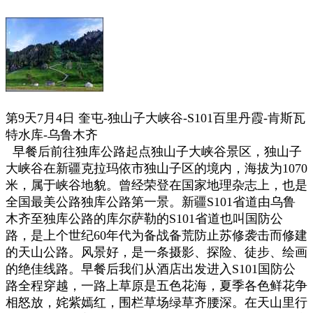
第9天7月4日 奎屯-独山子大峡谷-S101百里丹霞-肯斯瓦
特水库-乌鲁木齐
早餐后前往独库公路起点独山子大峡谷景区，
独山子
大峡谷在新疆克拉玛依市独山子区的境内，海拔为1070
米，
属于峡谷地貌。曾经荣登在国家地理杂志上，也是
全国最美公路独库公路第一景。新疆S101省道由乌鲁
木齐至独库公路的库尔萨勒的S101省道也叫国防公
路，是上个世纪60年代为备战备荒防止苏修袭击而修建
的天山公路。风景好，是一条摄影、探险、徒步、绘画
的绝佳线路。早餐后我们从酒店出发进入S101国防公
路全程穿越，一路上草原是五色花海，夏季各色鲜花争
相怒放，姹紫嫣红，围栏草场绿草齐腰深。在天山里行