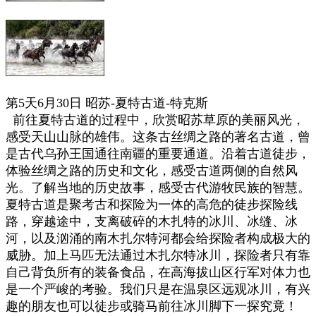
第5天6月30日 昭苏-夏特古道
-特克斯
前往夏特古道的过程中，欣赏昭苏草原的美丽风光，
感受天山山脉的雄伟。这条古丝绸之路的著名古道，曾
是古代乌孙王国通往南疆的重要通道。沿着古道徒步，
体验丝绸之路的历史和文化，感受古道两侧的自然风
光。了解当地的历史故事，感受古代游牧民族的智慧。
夏特古道是聚考古和探险为一体的高危的徒步探险线
路，穿越途中，支离破碎的木扎特的冰川、冰缝、冰
河，以及汹涌的南木扎尔特河都会给探险者构成极大的
威胁。加上马匹无法通过木扎尔特冰川，探险者只有靠
自己背负所有的装备食品，在高海拔山区行军对体力也
是一个严峻的考验。我们只是在温泉区远观冰川，有兴
趣的朋友也可以徒步或骑马前往冰川脚下一探究竟！