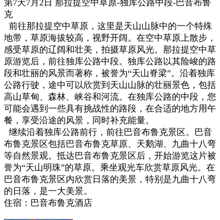
第7天7月2日 那拉提空中草原-独库公路中段-巴音布鲁
克
前往那拉提空中草原，这里是天山山脉中的一个特殊
地带，草原海拔较高，视野开阔。在空中草原上散步，
感受草原的辽阔和壮美，拍摄草原风光。
那拉提空中草
原游览后，
前往独库公路中段。独库公路以其险峻的路
段和壮丽的风景而著称，被誉为“天山脊梁”。
沿着独库
公路行驶，途中可以欣赏到天山山脉的壮丽景色，包括
高山草甸、森林、峡谷和河流。
在独库公路的中段，您
可能会遇到一些具有挑战性的路段，
在合适的地方用午
餐，享受沿途的风景，同时补充能量。
继续沿着独库公路前行，前往巴音布鲁克景区。巴音
布鲁克景区包括巴音布鲁克草原、天鹅湖、九曲十八弯
等自然景观。
抵达巴音布鲁克景区后，开始游览这片被
誉为“天山明珠”的草原。乘坐观光车欣赏草原风光。
在
巴音布鲁克景区内欣赏日落的美景，特别是九曲十八弯
的日落，是一大美景
。
住宿：巴音布鲁克酒店