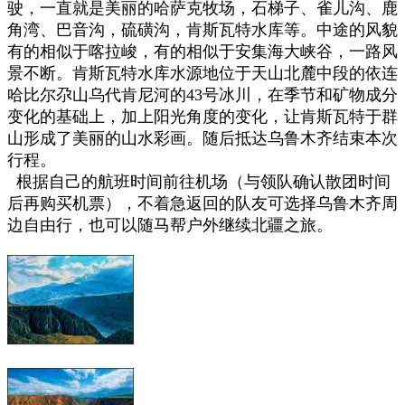
驶，一直就是美丽的哈萨克牧场，石梯子、雀儿沟、鹿
角湾、巴音沟，硫磺沟，肯斯瓦特水库等。中途的风貌
有的相似于喀拉峻，有的相似于安集海大峡谷，一路风
景不断。肯斯瓦特水库水源地位于天山北麓中段的依连
哈比尔尕山乌代肯尼河的43号冰川，在季节和矿物成分
变化的基础上，加上阳光角度的变化，让肯斯瓦特于群
山形成了美丽的山水彩画。随后抵达乌鲁木齐
结束本次
行程。
根据自己的航班时间前往机场（与领队确认散团时间
后再购买机票），不着急返回的队友可选择乌鲁木齐周
边自由行
，也可以随马帮户外继续北疆之旅。