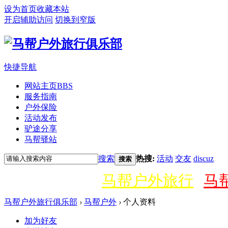
设为首页
收藏本站
开启辅助访问
切换到窄版
快捷导航
网站主页
BBS
服务指南
户外保险
活动发布
驴途分享
马帮驿站
搜索
热搜:
活动
交友
discuz
搜索
马帮户外旅行
马
马帮户外旅行俱乐部
›
马帮户外
›
个人资料
加为好友