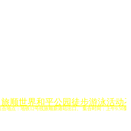
月6日旅顺世界和平公园徒步游泳活动
集合地点：地铁12号线旅顺新港站出口。 集合时间：上午9.50集