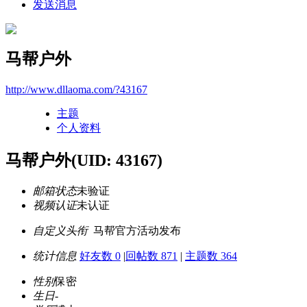
发送消息
马帮户外
http://www.dllaoma.com/?43167
主题
个人资料
马帮户外
(UID: 43167)
邮箱状态
未验证
视频认证
未认证
自定义头衔
马帮官方活动发布
统计信息
好友数 0
|
回帖数 871
|
主题数 364
性别
保密
生日
-