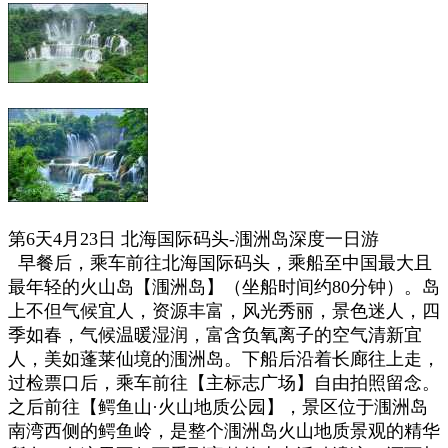
第6天4月23日
北海国际码头-涠洲岛深度一日游
早餐后，乘车前往北海国际码头，乘船至中国最大且
最年轻的火山岛【涠洲岛】（坐船时间约80分钟）。岛
上不但气候宜人，资源丰富，风光秀丽，景色迷人，四
季如春，气候温暖湿润，富含负氧离子的空气清新宜
人，美如蓬莱仙境的涠洲岛。下船后沿着长廊往上走，
过检票口后，乘车前往【主标志广场】自由拍照留念。
之后前往【鳄鱼山·火山地质公园】，景区位于涠洲岛
南湾西侧的鳄鱼岭，是整个涠洲岛火山地质景观的精华