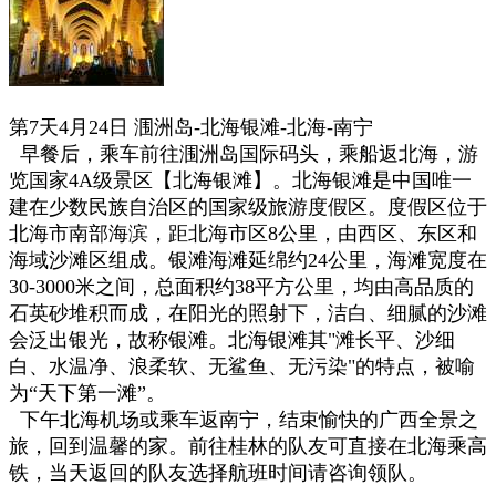
第7天4月24日
涠洲岛-北海银滩-北海-南宁
早餐后，乘车前往涠洲岛国际码头，乘船返北海，游
览国家4A级景区【北海银滩】。北海银滩是中国唯一
建在少数民族自治区的国家级旅游度假区。度假区位于
北海市南部海滨，距北海市区8公里，由西区、东区和
海域沙滩区组成。银滩海滩延绵约24公里，海滩宽度在
30-3000米之间，总面积约38平方公里，均由高品质的
石英砂堆积而成，在阳光的照射下，洁白、细腻的沙滩
会泛出银光，故称银滩。北海银滩其"滩长平、沙细
白、水温净、浪柔软、无鲨鱼、无污染"的特点，被喻
为“天下第一滩”。
下午北海机场或
乘车
返南宁，结束愉快的广西全景之
旅，回到温馨的家。前往桂林的队友可直接在北海乘高
铁，当天返回的队友选择航班时间请咨询领队。