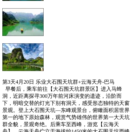
第3天4月20日 乐业大石围天坑群+
云海天舟
-巴马
早餐后，乘车前往【大石围天坑群景区】
进入马蜂
洞，
近距离探寻300万年前河床演变的遗迹，沿阶而
下，明暗交替的灯光下别有洞天，感受形态独特的天窗
景观。登上大石围天坑—东峰观景台，俯瞰面积居世界
第一的地下原始森林，观赏气势雄伟的世界第一大天坑
群全貌，景观奇绝
。
后乘车至西峰，游览
【云海天
舟】
，云海天舟伫立于海拔约1450米的大石围天坑西峰