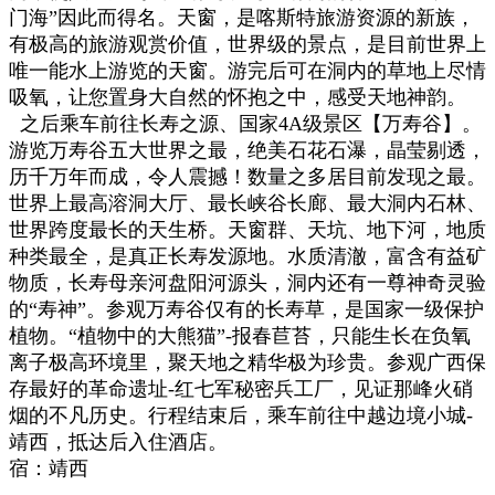
门海”因此而得名。天窗，是喀斯特旅游资源的新族，
有极高的旅游观赏价值，世界级的景点，是目前世界上
唯一能水上游览的天窗。游完后可在洞内的草地上尽情
吸氧，让您置身大自然的怀抱之中，感受天地神韵。
之后乘车前往长寿之源、国家4A级景区【万寿谷】。
游览万寿谷五大世界之最，绝美石花石瀑，晶莹剔透，
历千万年而成，令人震撼！数量之多居目前发现之最。
世界上最高溶洞大厅、最长峡谷长廊、最大洞内石林、
世界跨度最长的天生桥。天窗群、天坑、地下河，地质
种类最全，是真正长寿发源地。水质清澈，富含有益矿
物质，长寿母亲河盘阳河源头，洞内还有一尊神奇灵验
的“寿神”。参观万寿谷仅有的长寿草，是国家一级保护
植物。“植物中的大熊猫”-报春苣苔，只能生长在负氧
离子极高环境里，聚天地之精华极为珍贵。参观广西保
存最好的革命遗址-红七军秘密兵工厂，见证那峰火硝
烟的不凡历史。行程结束后，乘车前往中越边境小城-
靖西，抵达后入住酒店。
宿：靖西