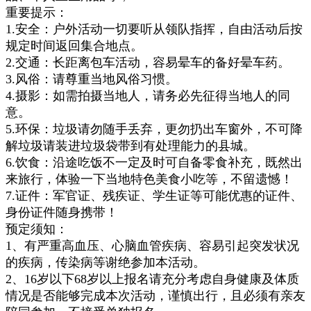
重要提示：
1.安全：户外活动一切要听从领队指挥，自由活动后按
规定时间返回集合地点。
2.交通：长距离包车活动，容易晕车的备好晕车药。
3.风俗：请尊重当地风俗习惯。
4.摄影：如需拍摄当地人，请务必先征得当地人的同
意。
5.环保：垃圾请勿随手丢弃，更勿扔出车窗外，不可降
解垃圾请装进垃圾袋带到有处理能力的县城。
6.饮食：沿途吃饭不一定及时可自备零食补充，既然出
来旅行，体验一下当地特色美食小吃等，不留遗憾！
7.证件：军官证、残疾证、学生证等可能优惠的证件、
身份证件随身携带！
预定须知：
1、有严重高血压、心脑血管疾病、容易引起突发状况
的疾病，传染病等谢绝参加本活动。
2、16岁以下68岁以上报名请充分考虑自身健康及体质
情况是否能够完成本次活动，谨慎出行，且必须有亲友