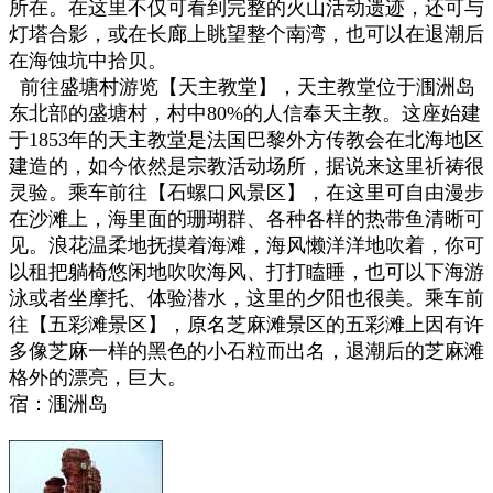
所在。在这里不仅可看到完整的火山活动遗迹，还可与
灯塔合影，或在长廊上眺望整个南湾，也可以在退潮后
在海蚀坑中拾贝。
前往盛塘村游览【天主教堂】，天主教堂位于涠洲岛
东北部的盛塘村，村中80%的人信奉天主教。这座始建
于1853年的天主教堂是法国巴黎外方传教会在北海地区
建造的，如今依然是宗教活动场所，据说来这里祈祷很
灵验。乘车前往【石螺口风景区】，在这里可自由漫步
在沙滩上，海里面的珊瑚群、各种各样的热带鱼清晰可
见。浪花温柔地抚摸着海滩，海风懒洋洋地吹着，你可
以租把躺椅悠闲地吹吹海风、打打瞌睡，也可以下海游
泳或者坐摩托、体验潜水，这里的夕阳也很美。乘车前
往【五彩滩景区】，原名芝麻滩景区的五彩滩上因有许
多像芝麻一样的黑色的小石粒而出名，退潮后的芝麻滩
格外的漂亮，巨大。
宿：涠洲岛