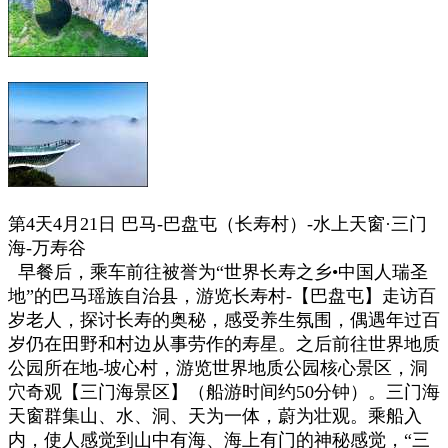
第4天4月21日 巴马-巴盘屯（长寿村）-水上天窗·三门
海-万寿谷
早餐后，乘车前往被誉为“世界长寿之乡•中国人瑞圣
地”的巴马瑶族自治县，游览长寿村-【巴盘屯】走访百
岁老人，探讨长寿的奥秘，感受养生氛围，偶遇年过百
岁仍在田野和村边从事劳作的寿星。之后前往
世界地质
公园所在地-坡心村，游览世界地质公园核心景区，洞
穴奇观【三门海景区】（船游时间约50分钟）。三门海
天窗群集山、水、洞、天为一体，蔚为壮观。乘船入
内，使人感觉到山中有海、海上有门的神秘感觉，“三