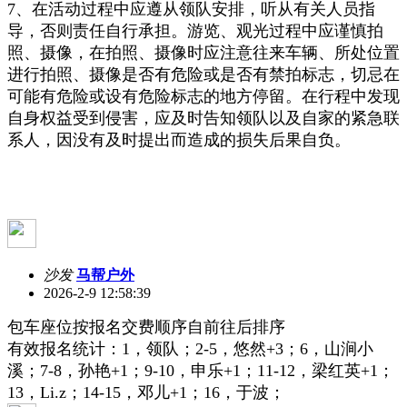
7、在活动过程中应遵从领队安排，听从有关人员指
导，否则责任自行承担。游览、观光过程中应谨慎拍
照、摄像，在拍照、摄像时应注意往来车辆、所处位置
进行拍照、摄像是否有危险或是否有禁拍标志，切忌在
可能有危险或设有危险标志的地方停留。在行程中发现
自身权益受到侵害，应及时告知领队以及自家的紧急联
系人，因没有及时提出而造成的损失后果自负。
沙发
马帮户外
2026-2-9 12:58:39
包车座位按报名交费顺序自前往后排序
有效报名统计：1，领队；2-5，
悠然+3；6，
山涧小
溪；7-8，
孙艳+1；
9-10，
申乐+1；11-12，
梁红英+1；
13，
Li.z；
14-15，
邓儿+1；16，
于波；