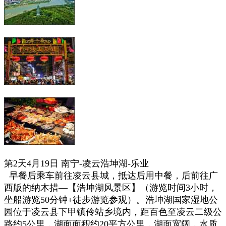
第2天4月19日
南宁-凌云浩坤湖-乐业
早餐后乘车前往凌云县城，抵达后用中餐，后前往广
西版的纳木措—【浩坤湖风景区】（游览时间3小时，
坐船游览50分钟+徒步游览参观）。浩坤湖国家湿地公
园位于凌云县下甲镇伶站乡境内，距百色至凌云二级公
路约5公里，湖面面积约20平方公里，湖面宽阔，水质