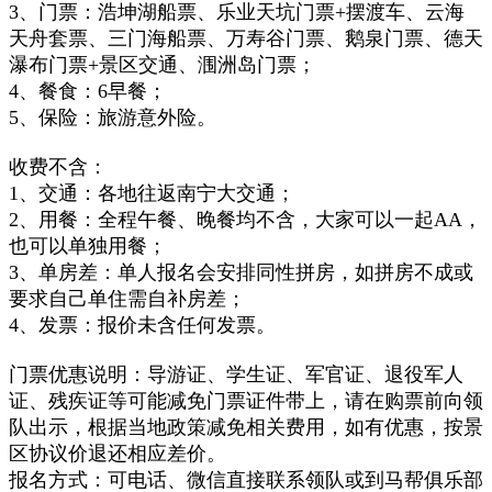
3、门票：浩坤湖船票、乐业天坑门票+摆渡车、云海
天舟套票、三门海船票、万寿谷门票、鹅泉门票、德天
瀑布门票+景区交通、涠洲岛门票；
4、
餐食：6早餐；
5、保险：旅游意外险。
收费不含：
1、交通：各地往返南宁大交通；
2、
用餐：全程午餐、晚餐均不含，大家可以一起AA，
也可以单独用餐；
3、
单房差：
单人报名会安排同性拼房，如拼房不成或
要求自己单住需自补房差；
4、发票：报价未含任何发票。
门票优惠说明：导游证、学生证、军官证、退役军人
证、残疾证等可能减免门票证件带上，请在购票前向领
队出示，根据当地政策减免相关费用，如有优惠，按景
区协议价退还相应差价。
报名方式：可电话、微信直接联系领队或到马帮俱乐部