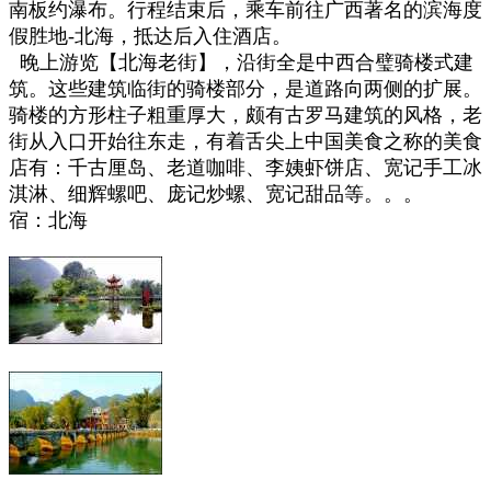
南板约瀑布。行程结束后，乘车前往广西著名的滨海度
假胜地-北海，抵达后入住酒店。
晚上游览【北海老街】，沿街全是中西合璧骑楼式建
筑。这些建筑临街的骑楼部分，是道路向两侧的扩展。
骑楼的方形柱子粗重厚大，颇有古罗马建筑的风格，老
街从入口开始往东走，有着舌尖上中国美食之称的美食
店有：千古厘岛、老道咖啡、李姨虾饼店、宽记手工冰
淇淋、细辉螺吧、庞记炒螺、宽记甜品等。。。
宿：北海