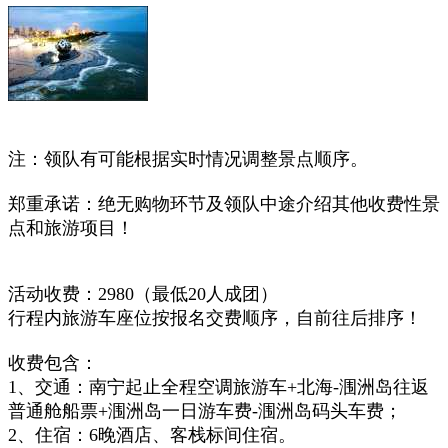
注：领队有可能根据实时情况
调整
景点
顺序。
郑重承诺：绝无购物环节及领队中途介绍其他收费性景
点和旅游项目！
活动收费：2980
（
最低20人成团）
行程内旅游车座位按报名交费顺序，自前往后排序！
收费包含：
1、交通：南宁起止全程空调旅游车+北海-涠洲岛往返
普通舱船票+涠洲岛一日游车费-涠洲岛码头车费；
2、住宿：6晚酒店、客栈标间住宿。