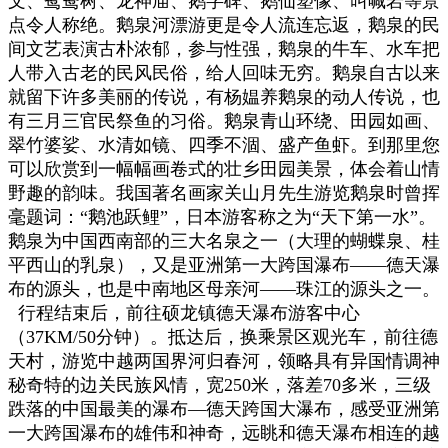
文、鸳鸯树、龙神庙、鹅字碑、鹅仙塑像、叫喊岩等景
点令人称绝。鹅泉河漂游更是令人流连忘返，鹅泉的民
间文艺表演古朴浓郁，参与性强，鹅泉的牛车、水车把
人带入古老的民风民俗，给人回味无穷。鹅泉自古以来
就留下许多美丽的传说，有杨媪养鹅泉的动人传说，也
有三月三官民祭鱼的习俗。鹅泉青山环绕、田园如画、
翠竹婆娑、水清如镜、四季不涸、盛产鱼虾。到那里您
可以欣赏到一幅幅画卷式的壮乡田园美景，体会着山情
野趣的韵味。我国著名画家关山月先生游览鹅泉时曾挥
毫题词：“鹅池跃鲤”，日本游客称之为“天下第一水”。
鹅泉为中国西南部的三大名泉之一（大理的蝴蝶泉、桂
平西山的乳泉），又是亚洲第一大跨国瀑布——德天瀑
布的源头，也是中南地区母亲河——珠江的源头之一。
行程结束后，前往硕龙镇德天瀑布游客中心
（37KM/50分钟）。抵达后，换乘景区观光车，前往德
天村，游览中越两国界河归春河，领略具有异国情调神
秘奇特的边关民族风情，宽250米，落差70多米，三级
跌落的中国最美的瀑布—德天跨国大瀑布，感受亚洲第
一大跨国瀑布的雄伟和神奇，远眺和德天瀑布相连的越