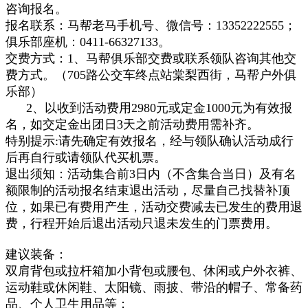
咨询报名。
报名联系：马帮老马手机号、微信号：13352222555；
俱乐部座机：0411-66327133。
交费方式：1、马帮俱乐部交费或联系领队咨询其他交
费方式。
（705路公交车终点站棠梨西街，马帮户外俱
乐部）
2、以收到活动费用2980元或定金1000元为有效报
名，如交定金出团日3天之前活动费用需补齐。
特别提示:请先确定有效报名，经与领队确认活动成行
后再自行或请领队代买机票。
退出须知：活动集合前3日内（不含集合当日）及有名
额限制的活动报名结束退出活动，尽量自己找替补顶
位，如果已有费用产生，活动交费减去已发生的费用退
费，行程开始后退出活动只退未发生的门票费用。
建议装备：
双肩背包或拉杆箱加小背包或腰包、休闲或户外衣裤、
运动鞋或休闲鞋、太阳镜、雨披、带沿的帽子、常备药
品、个人卫生用品等；