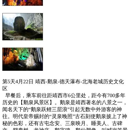
第5天4月22日
靖西-鹅泉-德天瀑布-北海老城历史文化
区
早餐后，乘车前往距靖西市6公里处，距今有700多年
历史的【鹅泉风景区】。鹅泉是靖西著名的八景之一，
闻名天下的“鹅泉跃鲤三层浪”引起无数中外游客的神
往。明代皇帝赐封的“灵泉晚照”古石刻使鹅泉披上了神
秘的色彩，还有古屯念安、三泉映月、睡美人、古碑