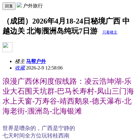
户外旅行
回复
（成团）2026年4月18-24日秘境广西 中
越边关 北海涠洲岛纯玩7日游
只看楼主
楼主
马帮户外
收藏
2026-2-9 12:58:06
浪漫广西休闲度假线路：凌云浩坤湖-乐
业大石围天坑群-巴马长寿村
-
凤山三门海
水上天窗-万寿谷-靖西鹅泉-德天瀑布-北
海老街-涠洲岛-北海银滩
世界是嘈杂的，广西是宁静的
七天时间全方位玩转桂西南