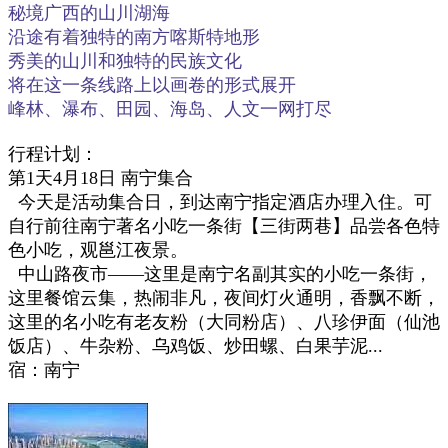
秘境广西的山川湖海
沿途有着独特的南方喀斯特地形
秀美的山川和独特的民族文化
将在这一条线路上以画卷的形式展开
峰林、瀑布、田园、海岛、人文一网打尽
行程计划：
第1天4月18日 南宁集合
今天是活动集合日，到达南宁指定酒店办理入住。可
自行前往南宁著名小吃一条街
【三街两巷】
品尝各色特
色小吃，观邕江夜景。
中山路夜市——这里是南宁名副其实的小吃一条街，
这里餐馆云集，热闹非凡，夜间灯火通明，香飘不断，
这里的名小吃有老友粉（大同粉店）、八珍伊面（仙池
饭店）、牛杂粉、乌鸡饭、炒田螺、白果芋泥...
宿：南宁