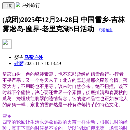
户外旅行
回复
(成团)2025年12月24-28日 中国雪乡-吉林
雾凇岛-魔界-老里克湖5日活动
只看楼主
楼主
马帮户外
收藏
2025-11-7 10:13:49
留恋山树一色的银装素裹，也不忘那曾经的踏雪前行~~行者
不畏严寒，又一个冬天来了！北方的雪总是那么应景合情、落
落大方，不用盼也不用等，该来时自然会来，绝不扭捏。该下
时就下个痛快，决心要还世界一个素颜，彻底扯清和春夏秋的
瓜葛，掩埋残红剩翠的遗情留念，它的这种品性也正如东北人
的豪爽一样，东北的雪俨然是一种有浓郁情节的特色文化。
雪乡
四季的轮回让生活永远象跳跃的火苗一样生动，根据儿时的经
验，真正下雪的时候是不冷的，所以当我们迎来第一场雪的时