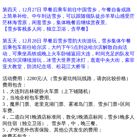
第四天，12月27日 早餐后乘车前往中国雪乡，午餐自备或路
上简单补给。中午到达雪乡，可以跟随领队徒步羊草山感受茫
茫林海雪原，闲逛雪乡，集体晚餐后继续赏夜景。
【雪乡客栈
多人间
，
独立卫浴，含早餐
】
第五天，12月28日 早餐后雪乡
雪韵大街
游玩，雪乡集体午餐
后乘包车前往哈尔滨，大约下午5点到达哈尔滨解散自由活
动，可乘坐高铁或晚上火车卧铺返回大连，时间充足的队友可
在哈尔滨继续游玩，冰雪大世界赏冰灯，逛逛中央大街，索菲
亚大教堂，防洪纪念塔、松花江大桥等；
活动费用：2280元/人（
雪乡
避坑
纯玩线路，
请勿比较价格
）
费用包含：
1，大连到吉林硬卧火车票（上下铺随机）
2，当地全程包车费用。
3，魔界门票
、
老里克湖门票、雾凇岛门票、雪乡门票+区间
车费。
4，二道白河1晚酒店标准间，敦化
1晚
酒店标间，雪乡1晚多人
间住宿（独立卫浴）、雪乡早，中，晚三餐。
5，户外意外伤害保险、其他公共发生的费用；
收费不包含：