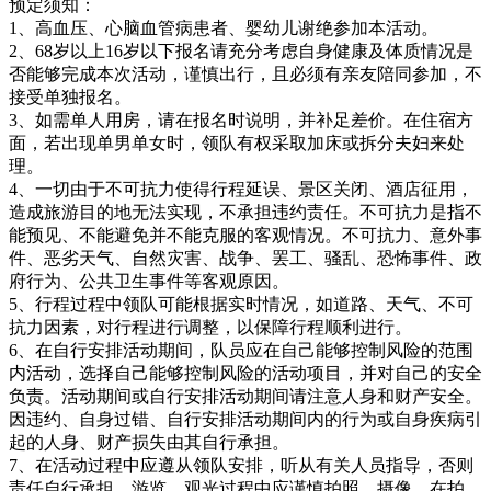
预定须知：
1、高血压、心脑血管病患者、婴幼儿谢绝参加本活动。
2、68岁以上16岁以下报名请充分考虑自身健康及体质情况是
否能够完成本次活动，谨慎出行，且必须有亲友陪同参加，不
接受单独报名。
3、如需单人用房，请在报名时说明，并补足差价。在住宿方
面，若出现单男单女时，领队有权采取加床或拆分夫妇来处
理。
4、一切由于不可抗力使得行程延误、景区关闭、酒店征用，
造成旅游目的地无法实现，不承担违约责任。不可抗力是指不
能预见、不能避免并不能克服的客观情况。不可抗力、意外事
件、恶劣天气、自然灾害、战争、罢工、骚乱、恐怖事件、政
府行为、公共卫生事件等客观原因。
5、行程过程中领队可能根据实时情况，如道路、天气、不可
抗力因素，对行程进行调整，以保障行程顺利进行。
6、在自行安排活动期间，队员应在自己能够控制风险的范围
内活动，选择自己能够控制风险的活动项目，并对自己的安全
负责。活动期间或自行安排活动期间请注意人身和财产安全。
因违约、自身过错、自行安排活动期间内的行为或自身疾病引
起的人身、财产损失由其自行承担。
7、在活动过程中应遵从领队安排，听从有关人员指导，否则
责任自行承担。游览、观光过程中应谨慎拍照、摄像，在拍