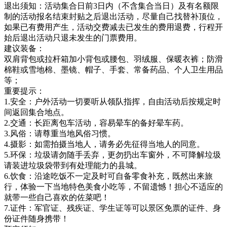
退出须知：活动集合日前3日内（不含集合当日）及有名额限
制的活动报名结束封贴之后退出活动，尽量自己找替补顶位，
如果已有费用产生，活动交费减去已发生的费用退费，行程开
始后退出活动只退未发生的门票费用。
建议装备：
双肩背包或拉杆箱加小背包或腰包、羽绒服、保暖衣裤；防滑
棉鞋或雪地棉、墨镜、帽子、手套
、
常备药品、个人卫生用品
等；
重要提示：
1.安全：户外活动一切要听从领队指挥，自由活动后按规定时
间返回集合地点。
2.交通：长距离包车活动，容易晕车的备好晕车药。
3.风俗：请尊重当地风俗习惯。
4.摄影：如需拍摄当地人，请务必先征得当地人的同意。
5.环保：垃圾请勿随手丢弃，更勿扔出车窗外，不可降解垃圾
请装进垃圾袋带到有处理能力的县城。
6.饮食：沿途吃饭不一定及时可自备零食补充，既然出来旅
行，体验一下当地特色美食小吃等，不留遗憾！担心不适应的
就带一些自己喜欢的佐菜吧！
7.证件：军官证、残疾证、学生证等可以景区免票的证件、身
份证件随身携带！