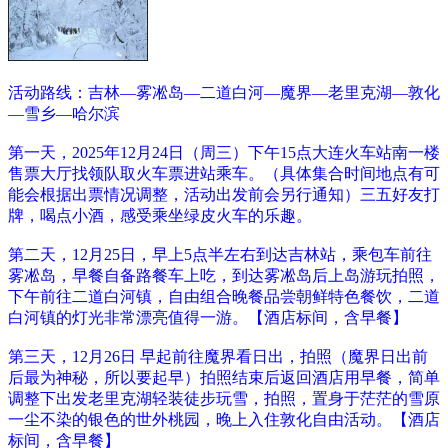
活动路线：吉林—雾凇岛—二道白河—魔界—老里克湖—敦化
—
雪乡—哈尔滨
第一天，
2025年12月24日（周三）
下午15点大连火车站南一楼
售票大厅找领队取火车票进站乘车。（具体集合时间地点有可
能会根据出票情况调整，活动出发前会另行通知）三五好友打
牌，喝点小酒，感受乘坐绿皮火车的乐趣。
第二天，
12月25日，早上5点半左右到达吉林站，乘包车前往
雾凇岛，早餐自备路餐车上吃，到达雾凇岛后上岛游玩拍照，
下午前往二道白河镇，自由组合晚餐品尝朝鲜特色餐饮，二道
白河镇的灯光非常漂亮值得一游。【酒店标间，含早餐】
第三天，12月26日 早起前往魔界看日出，拍照（魔界日出前
后最为神秘，所以要起早）拍照结束后返回酒店用早餐，简单
调整下出发老里克湖轻装徒步玩雪，拍照，置身于茫茫的雪原
一尘不染的银色的世外桃园，晚上入住敦化自由活动。【酒店
标间，含早餐】