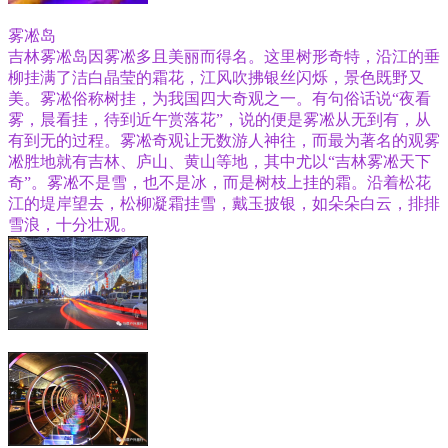
雾凇岛
吉林雾凇岛因雾凇多且美丽而得名。这里树形奇特，沿江的垂
柳挂满了洁白晶莹的霜花，江风吹拂银丝闪烁，景色既野又
美。雾凇俗称树挂，为我国四大奇观之一。有句俗话说“夜看
雾，晨看挂，待到近午赏落花”，说的便是雾凇从无到有，从
有到无的过程。雾凇奇观让无数游人神往，而最为著名的观雾
凇胜地就有吉林、庐山、黄山等地，其中尤以“吉林雾凇天下
奇”。雾凇不是雪，也不是冰，而是树枝上挂的霜。沿着松花
江的堤岸望去，松柳凝霜挂雪，戴玉披银，如朵朵白云，排排
雪浪，十分壮观。