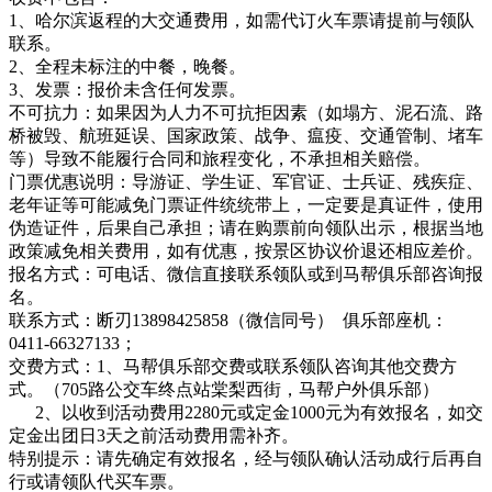
1、哈尔滨返程的大交通费用，如需代订火车票请提前与领队
联系。
2、
全程未标注的中餐，晚餐。
3、
发票：报价未含任何发票。
不可抗力：如果因为人力不可抗拒因素（如塌方、泥石流、路
桥被毁、航班延误、国家政策、战争、瘟疫、交通管制、堵车
等）导致不能履行合同和旅程变化，不承担相关赔偿。
门票优惠说明：导游证、学生证、军官证、士兵证、残疾症、
老年证等可能减免门票证件统统带上，一定要是真证件，使用
伪造证件，后果自己承担；请在购票前向领队出示，根据当地
政策减免相关费用，如有优惠，按景区协议价退还相应差价。
报名方式：可电话、微信直接联系领队或到马帮俱乐部咨询报
名。
联系方式：断刃13898425858（微信同号） 俱乐部座机：
0411-66327133；
交费方式：1、马帮俱乐部交费或联系领队咨询其他交费方
式。（705路公交车终点站棠梨西街，马帮户外俱乐部）
2、以收到活动费用2280元或定金1000元为有效报名，如交
定金出团日3天之前活动费用需补齐。
特别提示：请先确定有效报名，经与领队确认活动成行后再自
行或请领队代买车票。