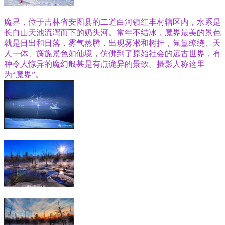
魔界，位于吉林省安图县的二道白河镇红丰村辖区内，水系是
长白山天池流泻而下的奶头河。常年不结冰，魔界最美的景色
就是日出和日落，雾气蒸腾，出现雾凇和树挂，氤氲缭绕、天
人一体、旖旎景色如仙境，仿佛到了原始社会的远古世界，有
种令人惊异的魔幻般甚是有点诡异的景致。摄影人称这里
为
“魔界”
。