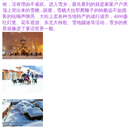
候，没有理由不雀跃。进入雪乡，最先看到的就是家家户户房
顶上突出来的雪檐...驯鹿，雪橇犬拉犁爬鞭子的响脆远不如揽
客的吆喝声嘹亮，大街上卖各种当地特产的成行成市，4000盏
红灯笼、花车巡游、东北大秧歌、雪地蹦迪等活动，雪乡的夜
景就像进了童话世界一般。