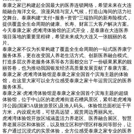
泰康之家已构建起全国最大的医养连锁网络，希望未来在大连
能融合海洋文化、浪漫风情与宜人气候，打造山海间的活力社
交舞台。泰康构建“支付+服务+资管”三端协同的新寿险模式，
提供覆盖全生命周期的健康、长寿、财富三大客户解决方案。
今天泰康之家·虎滩湾体验馆的正式开业，是泰康在大连医养
项目落地的重要里程碑，希望未来成为大连又一张靓丽的名
片。
泰康之家不仅为长辈构建了覆盖全生命周期的一站式医养康宁
服务体系，更在改变国人养老生活方式、创新医养融合模式、
打造多层次养老服务体系等各方面都交出了一份硕果累累的靓
丽答卷，也为推动我国银发经济高质量发展贡献了泰康方案。
泰康之家·虎滩湾体验馆是泰康之家全国首个滨海主题的体验
馆，在这里大家可以全方位感受泰康之家十年运营沉淀的医养
服务体系。
泰康之家·虎滩湾体验馆是泰康之家全国首个滨海主题的超级
体验馆，位于中山区的老虎滩街道石槽风景区，紧邻老虎滩海
洋公园(国家5A级旅游景区)及渔人码头。体验馆总面积近千平
方米，内设观光塔，可登高远望，观赏周边秀丽风光。
虎滩湾体验馆开放区域涵盖活力养老区、医养融合展区、智慧
养老展示区和体验区，以及独立区和护理区样板间等部分，让
客户通过沉浸式的实景体验，全方位感受泰康之家专业的医养