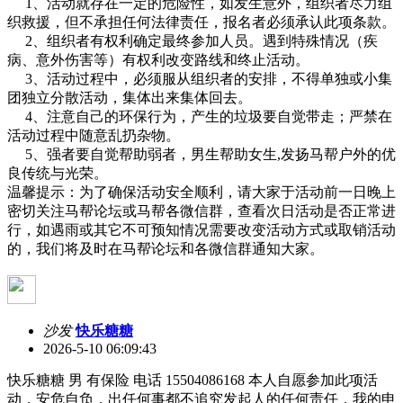
1、活动就存在一定的危险性，如发生意外，组织者尽力组
织救援，但不承担任何法律责任，报名者必须承认此项条款。
2、组织者有权利确定最终参加人员。遇到特殊情况（疾
病、意外伤害等）有权利改变路线和终止活动。
3、活动过程中，必须服从组织者的安排，不得单独或小集
团独立分散活动，集体出来集体回去。
4、注意自己的环保行为，产生的垃圾要自觉带走；严禁在
活动过程中随意乱扔杂物。
5、强者要自觉帮助弱者，男生帮助女生,发扬马帮户外的优
良传统与光荣。
温馨提示：为了确保活动安全顺利，请大家于活动前一日晚上
密切关注马帮论坛或马帮各微信群，查看次日活动是否正常进
行，如遇雨或其它不可预知情况需要改变活动方式或取销活动
的，我们将及时在马帮论坛和各微信群通知大家。
沙发
快乐糖糖
2026-5-10 06:09:43
快乐糖糖 男 有保险 电话 15504086168 本人自愿参加此项活
动，安危自负，出任何事都不追究发起人的任何责任，我的申