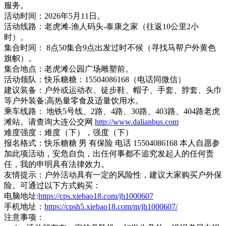
服务。
活动时间：2026年5月11日。
活动线路：老虎滩-渔人码头-泰康之家（往返10公里2小
时）。
集合时间： 8点50集合9点出发过时不候（寻找马帮户外黄色
旗帜）。
集合地点：老虎滩公园广场雕塑前。
活动领队：快乐糖糖：15504086168（电话同微信）
建议装备：户外或运动衣、徒步鞋、帽子、手套、脖套、头巾
等户外装备;高热量零食及适量饮用水。
乘车线路： 地铁5号线、2路、4路、30路、403路、404路老虎
滩站。请查询大连公交网
http://www.dalianbus.com
难度强度：难度（下），强度（下）
报名格式：快乐糖糖 男 有保险 电话 15504086168 本人自愿参
加此项活动，安危自负，出任何事都不追究发起人的任何责
任，我的申明具有法律效力。
友情提示：户外活动具有一定的风险性，建议大家购买户外保
险。可通过以下方式购买：
电脑地址:
https://cps.xiebao18.com/jh1000607
手机地址：
https://cpsh5.xiebao18.com/m/jh1000607/
注意事项：