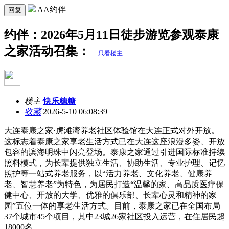
AA约伴
回复
约伴：2026年5月11日徒步游览参观泰康
之家活动召集：
只看楼主
楼主
快乐糖糖
收藏
2026-5-10 06:08:39
大连泰康之家·虎滩湾养老社区体验馆在大连正式对外开放。
这标志着泰康之家享老生活方式已在大连这座浪漫多姿、开放
包容的滨海明珠中闪亮登场。泰康之家通过引进国际标准持续
照料模式，为长辈提供独立生活、协助生活、专业护理、记忆
照护等一站式养老服务，以“活力养老、文化养老、健康养
老、智慧养老”为特色，为居民打造“温馨的家、高品质医疗保
健中心、开放的大学、优雅的俱乐部、长辈心灵和精神的家
园”五位一体的享老生活方式。目前，泰康之家已在全国布局
37个城市45个项目，其中23城26家社区投入运营，在住居民超
18000名。