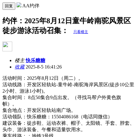
AA约伴
回复
约伴：2025年8月12日童牛岭南驼风景区
徒步游泳活动召集：
只看楼主
楼主
快乐糖糖
收藏
2025-8-5 16:41:26
活动时间：2025年8月12日（周二）。
活动线路：开发区轻轨站-童牛岭-南驼海岸风景区(徒步10公里
2小时、游泳1小时)。
集合时间： 8点50集合9点出发。（寻找马帮户外黄色旗
帜）。
集合地点：开发区轻轨站南广场。
活动领队：快乐糖糖：15504086168（电话同微信）
建议装备：徒步鞋、运动衣裤、帽子、太阳镜、手套、脖套、
头巾、游泳装备、午餐和适量饮用水。
乘车线路：：地铁3号线。