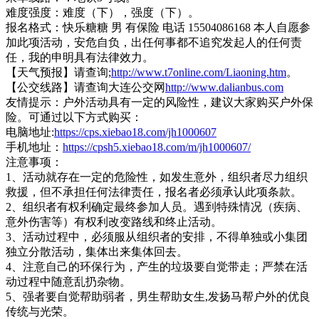
难度强度：难度（下），强度（下）。
报名格式：快乐糖糖 男 有保险 电话 15504086168 本人自愿参
加此项活动，安危自负，出任何事都不追究发起人的任何责
任，我的申明具有法律效力。
【天气预报】请查询;
http://www.t7online.com/Liaoning.htm
。
【公交线路】请查询大连公交网
http://www.dalianbus.com
友情提示：户外活动具有一定的风险性，建议大家购买户外保
险。可通过以下方式购买：
电脑地址:
https://cps.xiebao18.com/jh1000607
手机地址：
https://cpsh5.xiebao18.com/m/jh1000607/
注意事项：
1、活动就存在一定的危险性，如发生意外，组织者尽力组织
救援，但不承担任何法律责任，报名者必须承认此项条款。
2、组织者有权利确定最终参加人员。遇到特殊情况（疾病、
意外伤害等）有权利改变路线和终止活动。
3、活动过程中，必须服从组织者的安排，不得单独或小集团
独立分散活动，集体出来集体回去。
4、注意自己的环保行为，产生的垃圾要自觉带走；严禁在活
动过程中随意乱扔杂物。
5
、强者要自觉帮助弱者，男生帮助女生,
发扬马帮户外的优良
传统与光荣。