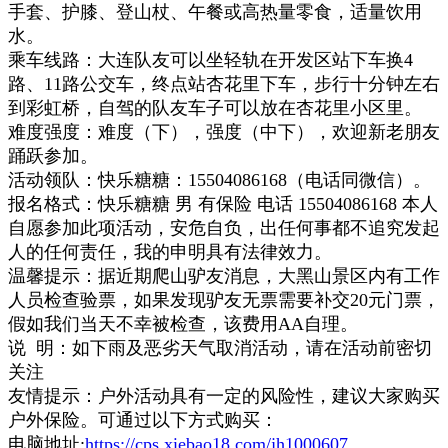
手套、护膝、登山杖、午餐或高热量零食，适量饮用
水。
乘车线路：大连队友可以坐轻轨在开发区站下车换4
路、11路公交车，终点站杏花里下车，步行十分钟左右
到彩虹桥，自驾的队友车子可以放在杏花里小区里。
难度强度：难度（下），强度（中下），欢迎新老朋友
踊跃参加。
活动领队：快乐糖糖：15504086168（电话同微信）。
报名格式：快乐糖糖 男 有保险 电话 15504086168 本人
自愿参加此项活动，安危自负，出任何事都不追究发起
人的任何责任，我的申明具有法律效力。
温馨提示：据近期爬山驴友消息，大黑山景区内有工作
人员检查验票，如果发现驴友无票需要补交20元门票，
假如我们当天不幸被检查，该费用AA自理。
说 明：如下雨及恶劣天气取消活动，请在活动前密切
关注
友情提示：户外活动具有一定的风险性，建议大家购买
户外保险。可通过以下方式购买：
电脑地址:
https://cps.xiebao18.com/jh1000607