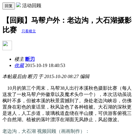
活动回顾
回复
【回顾】马帮户外：老边沟，大石湖摄影
比赛
只看楼主
楼主
断刃
收藏
2015-10-19 18:40:53
本帖最后由 断刃 于 2015-10-20 08:27 编辑
10月的第三个周末，马帮38人出行本溪秋色摄影比赛（每人
送发了一枚马帮户外徽章以及魔术头巾一个），本次活动虽说
枫叶不多，但被本溪的秋景震撼到了。身处老边沟峡谷，仿佛
置身在彩色的童话里，秋风染色了各种植被。大石湖的深秋更
是迷人，人工步道，玻璃栈道盘绕在半山腰，可供游客俯视三
个自然湖。植被的落叶漂浮在湖面无风静止，风起微波。
老边沟，大石湖 视频回顾（画画制作）：