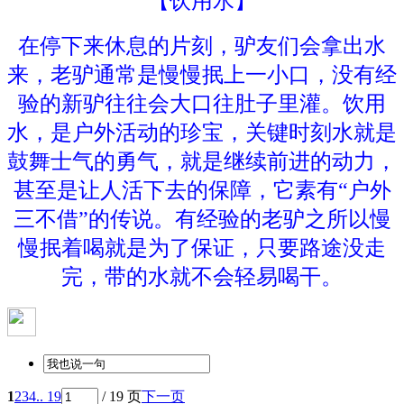
【饮用水】
在停下来休息的片刻，驴友们会拿出水
来，老驴通常是慢慢抿上一小口，没有经
验的新驴往往会大口往肚子里灌。饮用
水，是户外活动的珍宝，关键时刻水就是
鼓舞士气的勇气，就是继续前进的动力，
甚至是让人活下去的保障，它素有“户外
三不借”的传说。有经验的老驴之所以慢
慢抿着喝就是为了保证，只要路途没走
完，带的水就不会轻易喝干。
1
2
3
4
.. 19
/ 19 页
下一页