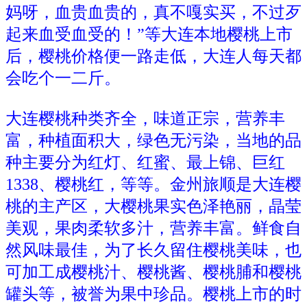
妈呀，血贵血贵的，真不嘎实买，不过歹
起来血受血受的！”等大连本地樱桃上市
后，樱桃价格便一路走低，大连人每天都
会吃个一二斤。
大连樱桃种类齐全，味道正宗，营养丰
富，种植面积大，绿色无污染，当地的品
种主要分为红灯、红蜜、最上锦、巨红
1338、樱桃红，等等。金州旅顺是大连樱
桃的主产区，大樱桃果实色泽艳丽，晶莹
美观，果肉柔软多汁，营养丰富。鲜食自
然风味最佳，为了长久留住樱桃美味，也
可加工成樱桃汁、樱桃酱、樱桃脯和樱桃
罐头等，被誉为果中珍品。樱桃上市的时