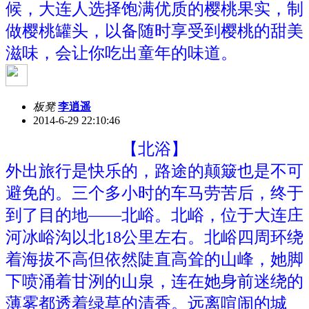
候，大连人选择饱满优质的樱桃果实，制
做樱桃罐头，以备随时享受到樱桃的甜美
滋味，会让你吃出童年的味道。
板凳
李逍遥
2014-6-29 22:10:46
【北浴】
外出旅行是快乐的，路途的颠簸也是不可
避免的。三个多小时的车马劳苦后，终于
到了目的地——北峪。北峪，位于大连庄
河冰峪沟以北18公里左右。北峪四周环绕
着海拔不高但依然陡直高耸的山峰，她脚
下喷涌着甘洌的山泉，连在她身前迷绕的
薄雾都透着绿草的清香。远离喧闹的城