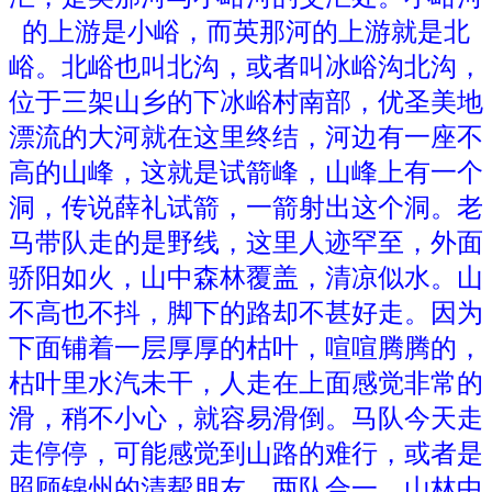
的上游是小峪，而英那河的上游就是北
峪。北峪也叫北沟，或者叫冰峪沟北沟，
位于三架山乡的下冰峪村南部，优圣美地
漂流的大河就在这里终结，河边有一座不
高的山峰，这就是试箭峰，山峰上有一个
洞，传说薛礼试箭，一箭射出这个洞。
老
马带队走的是野线，这里人迹罕至，外面
骄阳如火，山中森林覆盖，清凉似水。山
不高也不抖，脚下的路却不甚好走。因为
下面铺着一层厚厚的枯叶，喧喧腾腾的，
枯叶里水汽未干，人走在上面感觉非常的
滑，稍不小心，就容易滑倒。马队今天走
走停停，可能感觉到山路的难行，或者是
照顾锦州的清帮朋友，两队合一，山林中