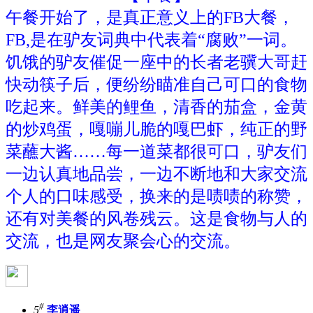
午餐开始了，是真正意义上的FB大餐，
FB,是在驴友词典中代表着“腐败”一词。
饥饿的驴友催促一座中的长者老骥大哥赶
快动筷子后，便纷纷瞄准自己可口的食物
吃起来。鲜美的鲤鱼，清香的茄盒，金黄
的炒鸡蛋，嘎嘣儿脆的嘎巴虾，纯正的野
菜蘸大酱……每一道菜都很可口，驴友们
一边认真地品尝，一边不断地和大家交流
个人的口味感受，换来的是啧啧的称赞，
还有对美餐的风卷残云。这是食物与人的
交流，也是网友聚会心的交流。
#
5
李逍遥