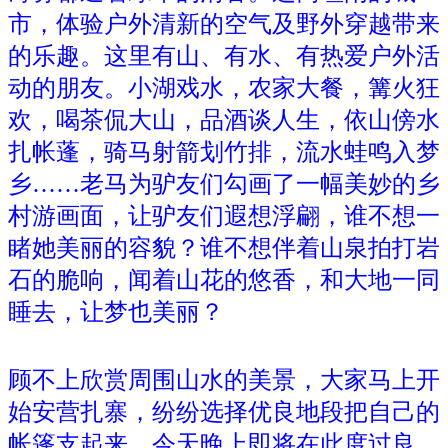
市，体验户外清新的空气及野外穿越带来
的乐趣。这里有山、有水、有热爱户外活
动的朋友。小湖戏水，农家大餐，篝火狂
欢，喝茶侃大山，品酒谈人生，依山傍水
扎帐蓬，骑马射箭划竹排，流水蛙鸣入梦
乡……老马为驴友们勾画了一幅美妙的乡
村游画面，让驴友们遐想浮翩，谁不想一
睹她美丽的容貌？谁不想伴着山泉拍打岩
石的脆响，闻着山花的悠香，和大地一同
睡去，让梦也美丽？
顾不上欣赏周围山水的美景，大家马上开
始安营扎寨，纷纷选择优良地段把自己的
帐篷支起来，今天晚上即将在此度过良