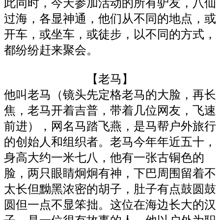
此同时，今天参加活动的所有驴友，八仙
过海，各显神通，他们从不同的地点，或
开车，或坐车，或徒步，以不同的方式，
都纷纷赶来聚会。
【老马】
他叫老马（镜头先定格老马的大脸，再长
焦，老马开着吉普，带着几位网友，飞速
前进），网名马踏飞燕，是马帮户外旅行
的创始人和组织者。老马今年年近五十，
身高大约一米七八，他有一张古铜色的
脸，两只眼睛炯炯有神，下巴周围留着不
太长但黝黑浓密的胡子，肚子有点鼓圆鼓
圆但一点不显笨拙。这位在海边长大的汉