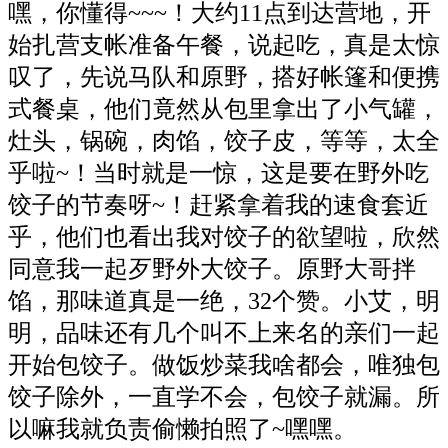
嘿，你懂得~~~！大约11点到达营地，开
始扎营支帐准备午餐，说起吃，真是太惊
叹了，先说马队和原野，搭好帐篷和便携
式餐桌，他们竟然从包里拿出了小气罐，
灶头，锅碗，肉馅，饺子皮，等等，太全
乎啦~！当时就是一惊，这是要在野外吃
饺子的节奏呀~！赶紧拿着我的速食套近
乎，他们也看出我对饺子的欲望啦，欣然
同意我一起歹野外大饺子。原野大哥拌
馅，那味道真是一绝，32个赞。小艾，明
明，品味还有几个叫不上来名的亲们一起
开始包饺子。做饭炒菜我啥都会，唯独包
饺子除外，一直学不会，包饺子就漏。所
以嘛我就负责偷懒拍照了~嘿嘿
。