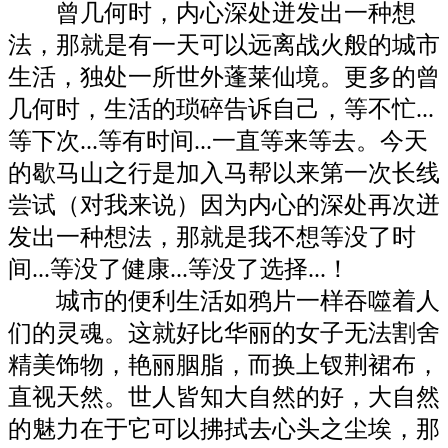
曾几何时，内心深处迸发出一种想
法，那就是有一天可以远离战火般的城市
生活，独处一所世外蓬莱仙境。更多的曾
几何时，生活的琐碎告诉自己，等不忙...
等下次...等有时间...一直等来等去。今天
的歇马山之行是加入马帮以来第一次长线
尝试（对我来说）因为内心的深处再次迸
发出一种想法，那就是我不想等没了时
间...等没了健康...等没了选择...！
城市的便利生活如鸦片一样吞噬着人
们的灵魂。这就好比华丽的女子无法割舍
精美饰物，艳丽胭脂，而换上钗荆裙布，
直视天然。世人皆知大自然的好，大自然
的魅力在于它可以拂拭去心头之尘埃，那