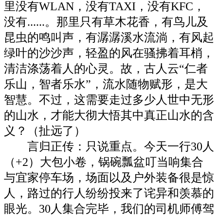
里没有WLAN，没有TAXI，没有KFC，
没有......。那里只有草木花香，有鸟儿及
昆虫的鸣叫声，有潺潺溪水流淌，有风起
绿叶的沙沙声，轻盈的风在骚拂着耳梢，
清洁涤荡着人的心灵。故，古人云“仁者
乐山，智者乐水”，流水随物赋形，是大
智慧。不过，这需要走过多少人世中无形
的山水，才能大彻大悟其中真正山水的含
义？（扯远了
）
言归正传：只说重点。今天一行30人
（+2）大包小卷，锅碗瓢盆叮当响集合
与宜家停车场，场面以及户外装备很是惊
人，路过的行人纷纷投来了诧异和羡慕的
眼光。30人集合完毕，我们的司机师傅驾