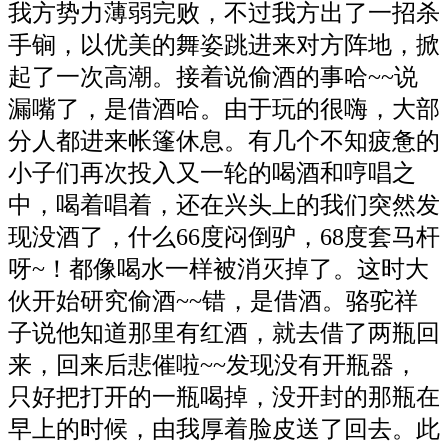
我方势力薄弱完败，不过我方出了一招杀
手锏，以优美的舞姿跳进来对方阵地，掀
起了一次高潮。接着说偷酒的事哈~~说
漏嘴了，是借酒哈。由于玩的很嗨，大部
分人都进来帐篷休息。有几个不知疲惫的
小子们再次投入又一轮的喝酒和哼唱之
中，喝着唱着，还在兴头上的我们突然发
现没酒了，什么66度闷倒驴，68度套马杆
呀~！都像喝水一样被消灭掉了。这时大
伙开始研究偷酒~~错，是借酒。骆驼祥
子说他知道那里有红酒，就去借了两瓶回
来，回来后悲催啦~~发现没有开瓶器，
只好把打开的一瓶喝掉，没开封的那瓶在
早上的时候，由我厚着脸皮送了回去。此