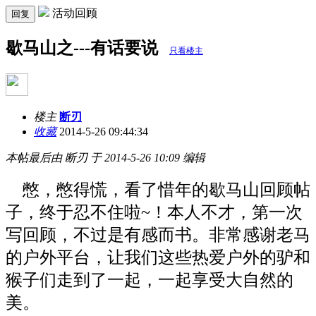
活动回顾
回复
歇马山之---有话要说
只看楼主
楼主
断刃
收藏
2014-5-26 09:44:34
本帖最后由 断刃 于 2014-5-26 10:09 编辑
憋，憋得慌，看了惜年的歇马山回顾帖
子，终于忍不住啦~！本人不才，第一次
写回顾，不过是有感而书。非常感谢老马
的户外平台，让我们这些热爱户外的驴和
猴子们走到了一起，一起享受大自然的
美。