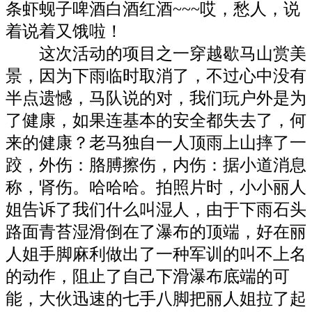
条虾蚬子啤酒白酒红酒~~~哎，愁人，说
着说着又饿啦！
这次活动的项目之一穿越歇马山赏美
景，因为下雨临时取消了，不过心中没有
半点遗憾，马队说的对，我们玩户外是为
了健康，如果连基本的安全都失去了，何
来的健康？老马独自一人顶雨上山摔了一
跤，外伤：胳膊擦伤，内伤：据小道消息
称，肾伤。
哈哈哈。拍照片时，小小丽人
姐告诉了我们什么叫湿人，由于下雨石头
路面青苔湿滑倒在了瀑布的顶端，好在丽
人姐手脚麻利做出了一种军训的叫不上名
的动作，阻止了自己下滑瀑布底端的可
能，大伙迅速的七手八脚把丽人姐拉了起