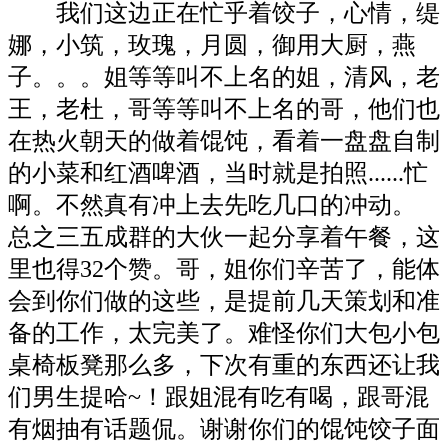
我们这边正在忙乎着饺子，心情，缇
娜，小筑，玫瑰，月圆，御用大厨，燕
子。。。姐等等叫不上名的姐，清风，老
王，老杜，哥等等叫不上名的哥，他们也
在热火朝天的做着馄饨，看着一盘盘自制
的小菜和红酒啤酒，当时就是拍照......忙
啊。不然真有冲上去先吃几口的冲动。
总之三五成群的大伙一起分享着午餐，这
里也得32个赞。哥，姐你们辛苦了，能体
会到你们做的这些，是提前几天策划和准
备的工作，太完美了。难怪你们大包小包
桌椅板凳那么多，下次有重的东西还让我
们男生提哈~！跟姐混有吃有喝，跟哥混
有烟抽有话题侃。谢谢你们的馄饨饺子面