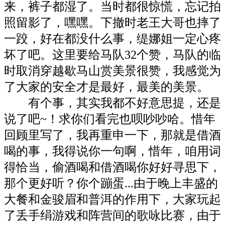
来，裤子都湿了。当时都很惊慌，忘记拍
照留影了，嘿嘿。下撤时老王大哥也摔了
一跤，好在都没什么事，缇娜姐一定心疼
坏了吧。这里要给马队32个赞，马队的临
时取消穿越歇马山赏美景很赞，我感觉为
了大家的安全才是最好，最美的美景。
有个事，其实我都不好意思提，还是
说了吧~！求你们看完也呗吵吵哈。惜年
回顾里写了，我再重申一下，那就是借酒
喝的事，我得说你一句啊，惜年，咱用词
得恰当，偷酒喝和借酒喝你好好寻思下，
那个更好听？你个蹦蛋...由于晚上丰盛的
大餐和金骏眉和普洱的作用下，大家玩起
了丢手绢游戏和阵营间的歌咏比赛，由于