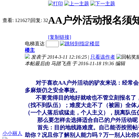
AA户外活动报名须
查看:
121627
|
回复:
32
[复制链接]
电梯直达
楼主
发表于 2014-3-11 12:16:25
|
只看该作者
本帖最后由 马踏飞燕 于 2016-11-18 19:36 编辑
对于喜欢AA户外活动的驴友来说：经常会关
多麻烦仍之安全事故。
不要觉得目的地好就啥也不管立刻报名了，
（找不到队伍）；难度大走不了（被困）全体
（一个人落后或猛走，个人主义），脱离队伍仍之迷
那么要怎样去选择适合自己的户外活动
首先：目的地线路难度。自己能否按照帖子
小小丽人
助你？况且你了解别人能力吗？万一别人比你