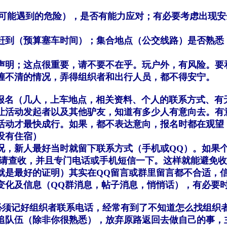
能遇到的危险），是否有能力应对；有必要考虑出现安
赶到（预算塞车时间）；集合地点（公交线路）是否熟悉
声明；这点很重要，请不要不在乎。玩户外，有风险。要
缠不清的情况，弄得组织者和出行人员，都不得安宁。
名（几人，上车地点，相关资料、个人的联系方式、有
让活动发起者以及其他驴友，知道有多少人有意向去。有
活动才最快成行。如果，都不表达意向，报名时都在观望
没有住宿）
况，新人最好当时就留下联系方式（手机或QQ）。如果
，请查收，并且专门电话或手机短信一下。这样就能避免
就是最好的证明）其实在QQ留言或群里留言都不合适，
变化及信息（QQ群消息，帖子消息，悄悄话），有必要
记好组织者联系电话，经常有到了不知道怎么找组织者
追队伍（除非你很熟悉），放弃原路返回去做自己的事，