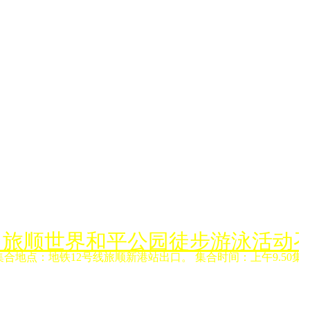
月6日旅顺世界和平公园徒步游泳活动
集合地点：地铁12号线旅顺新港站出口。 集合时间：上午9.50集