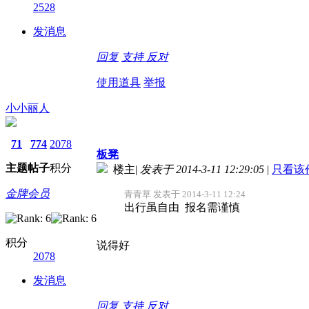
2528
发消息
回复
支持
反对
使用道具
举报
小小丽人
71
774
2078
板凳
主题
帖子
积分
楼主
|
发表于 2014-3-11 12:29:05
|
只看该
金牌会员
青青草 发表于 2014-3-11 12:24
出行虽自由 报名需谨慎
积分
说得好
2078
发消息
回复
支持
反对