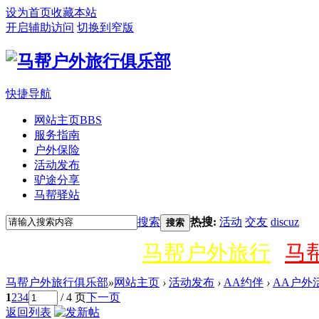
设为首页
收藏本站
开启辅助访问
切换到窄版
快捷导航
网站主页
BBS
服务指南
户外保险
活动发布
驴途分享
马帮驿站
搜索
热搜:
活动
交友
discuz
搜索
马帮户外旅行
马
马帮户外旅行俱乐部
»
网站主页
›
活动发布
›
AA约伴
›
AA户外
1
2
3
4
/ 4 页
下一页
返回列表