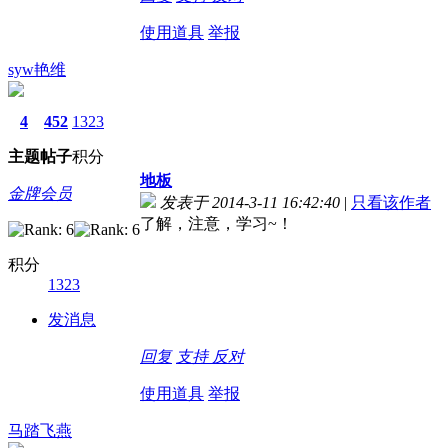
使用道具
举报
syw艳维
4
452
1323
主题
帖子
积分
地板
金牌会员
发表于 2014-3-11 16:42:40
|
只看该作者
了解，注意，学习~！
积分
1323
发消息
回复
支持
反对
使用道具
举报
马踏飞燕