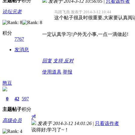
主题
帖子
积分
发表于 2014-3-12 10:56:05
|
只看该作者
论坛元老
马踏飞燕 发表于 2014-3-12 10:44
这个帖子很及时很重要,大家要认真阅
积分
一定认真学习!户外无小事,一点一滴做起!
7767
发消息
回复
支持
反对
使用道具
举报
憨豆
0
42
597
主题
帖子
积分
#
7
高级会员
发表于 2014-3-12 14:01:26
|
只看该作者
说得好;学习了~！