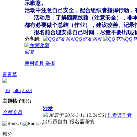
示歉意。
活动中注意自己安全，配合组织者指挥行动，
活动后：了解回家线路（注意安全），非本地
都有必要做个总结（作业），建议改善、记录描
报名前合理安排自己时间，尽量不要出现报
分享到:
QQ好友和群
QQ
收藏
回复
使用道具
举报
青青草
16
585
2528
主题
帖子
积分
沙发
金牌会员
发表于 2014-3-11 12:24:56
|
只看该作者
出行虽自由 报名需谨慎
积分