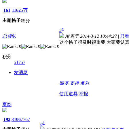
161
1162
5万
主题
帖子
积分
#
5
总领队
发表于 2014-3-12 10:44:27
|
只
这个帖子很及时很重要,大家要认
积分
51757
发消息
回复
支持
反对
使用道具
举报
夏韵
192
3106
7767
#
6