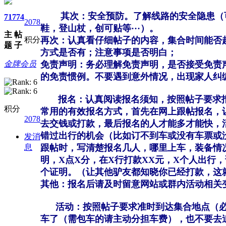
其次：安全预防。了解线路的安全隐患（可
71
774
2078
鞋，登山杖，创可贴等···）。
主
帖
积分
再次：认真看仔细帖子的内容，集合时间能否
题
子
方式是否有；注意事项是否明白；
金牌会员
免责声明：务必理解免责声明，是否接受免责
的免责惯例。不要遇到意外情况，出现家人纠
报名：认真阅读报名须知，按照帖子要求报
积分
常用的有效报名方式，首先在网上跟帖报名，
2078
去交钱或打款，最后报名的人才能多才能快，
错过出行的机会（比如订不到车或没有车票或
发消
息
跟帖时，写清楚报名几人，哪里上车，装备情
明，X点X分，在X行打款XX元，X个人出行
个证明。（让其他驴友都知晓你已经打款，这
其他：报名后请及时留意网站或群内活动相关
活动：按照帖子要求准时到达集合地点（必须
车了（需包车的请主动分担车费），也不要去