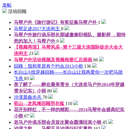
发帖
活动回顾
马帮户外《旅行游记》有奖征集
马帮户外
1
马帮足迹2017
大连闲主
0
马帮户外旅行俱乐部长期诚邀兼职领队、摄影师 ，期待
您的加入！
马帮户外
0
【视频再现】马帮风采--第十三届大连国际徒步大会
大
连闲主
23
马帮户外活动视频及视频相册汇总
画画
66
回顾：我和草原有个约会2013
小褂
136
长白山A线穿越回顾------长白山让我再爱你一次吧
马踏
飞燕
83
美了醉了——醉在最美雪乡（大连老马户外2014年穿越
雪乡记实）
小褂
80
沙漠晨曲
步兵
70
驼山---龙凤滩回顾
羽衣狐
110
花开别样红，不一样的精彩——2014马帮年会盛典纪实
小褂
67
老马户外俱乐部会员首次聚会圆满结束
小褂
45
沙漠之歌——马帮五月沙漠行纪实
夏韵
162