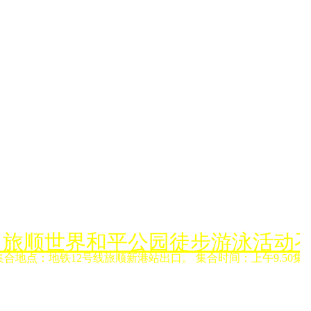
月6日旅顺世界和平公园徒步游泳活动
集合地点：地铁12号线旅顺新港站出口。 集合时间：上午9.50集