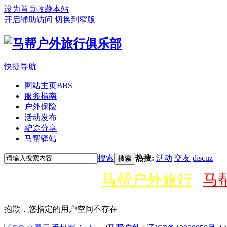
设为首页
收藏本站
开启辅助访问
切换到窄版
快捷导航
网站主页
BBS
服务指南
户外保险
活动发布
驴途分享
马帮驿站
搜索
热搜:
活动
交友
discuz
搜索
马帮户外旅行
马
抱歉，您指定的用户空间不存在