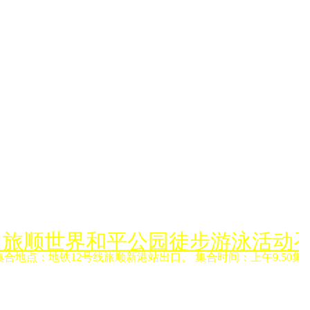
月6日旅顺世界和平公园徒步游泳活动
集合地点：地铁12号线旅顺新港站出口。 集合时间：上午9.50集