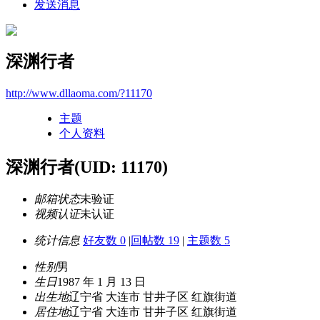
发送消息
深渊行者
http://www.dllaoma.com/?11170
主题
个人资料
深渊行者
(UID: 11170)
邮箱状态
未验证
视频认证
未认证
统计信息
好友数 0
|
回帖数 19
|
主题数 5
性别
男
生日
1987 年 1 月 13 日
出生地
辽宁省 大连市 甘井子区 红旗街道
居住地
辽宁省 大连市 甘井子区 红旗街道