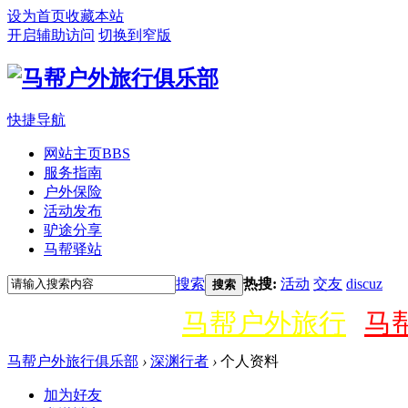
设为首页
收藏本站
开启辅助访问
切换到窄版
快捷导航
网站主页
BBS
服务指南
户外保险
活动发布
驴途分享
马帮驿站
搜索
热搜:
活动
交友
discuz
搜索
马帮户外旅行
马
马帮户外旅行俱乐部
›
深渊行者
›
个人资料
加为好友