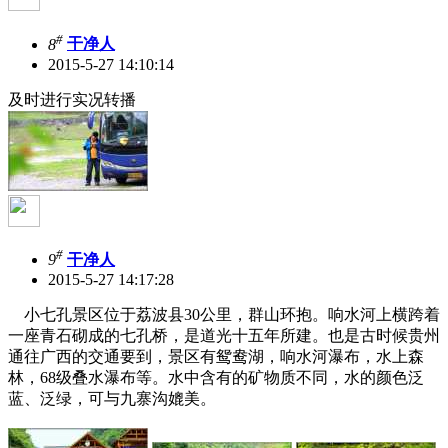
#
8
干净人
2015-5-27 14:10:14
及时进行实况转播
#
9
干净人
2015-5-27 14:17:28
小七孔景区位于荔波县30公里，群山环抱。响水河上横跨着
一座青石砌成的七孔桥，是道光十五年所建。也是古时候贵州
通往广西的交通要到，景区有鸳鸯湖，响水河瀑布，水上森
林，68级叠水瀑布等。水中含有的矿物质不同，水的颜色泛
蓝、泛绿，可与九寨沟媲美。