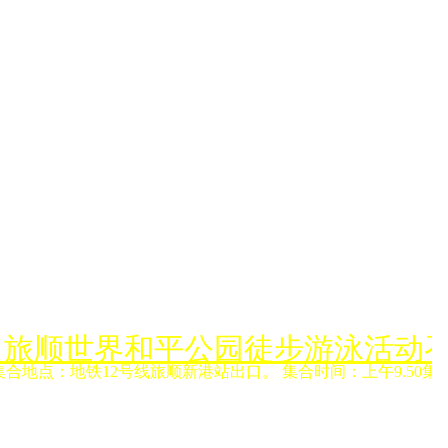
月6日旅顺世界和平公园徒步游泳活动
集合地点：地铁12号线旅顺新港站出口。 集合时间：上午9.50集