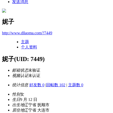
发送消息
妮子
http://www.dllaoma.com/?7449
主题
个人资料
妮子
(UID: 7449)
邮箱状态
未验证
视频认证
未认证
统计信息
好友数 0
|
回帖数 102
|
主题数 0
性别
女
生日
9 月 12 日
出生地
辽宁省 抚顺市
居住地
辽宁省 大连市