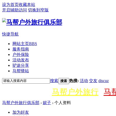
设为首页
收藏本站
开启辅助访问
切换到窄版
快捷导航
网站主页
BBS
服务指南
户外保险
活动发布
驴途分享
马帮驿站
搜索
热搜:
活动
交友
discuz
搜索
马帮户外旅行
马
马帮户外旅行俱乐部
›
妮子
›
个人资料
加为好友