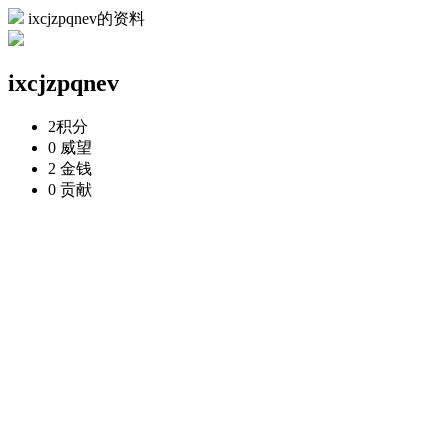
ixcjzpqnev的资料
ixcjzpqnev
2
积分
0
威望
2
金钱
0
贡献