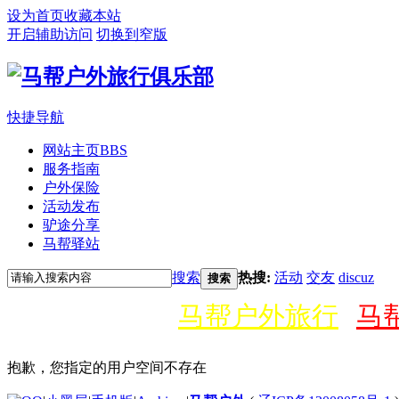
设为首页
收藏本站
开启辅助访问
切换到窄版
快捷导航
网站主页
BBS
服务指南
户外保险
活动发布
驴途分享
马帮驿站
搜索
热搜:
活动
交友
discuz
搜索
马帮户外旅行
马
抱歉，您指定的用户空间不存在