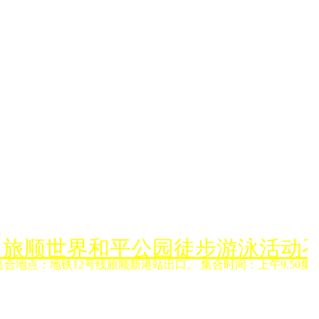
月6日旅顺世界和平公园徒步游泳活动
集合地点：地铁12号线旅顺新港站出口。 集合时间：上午9.50集