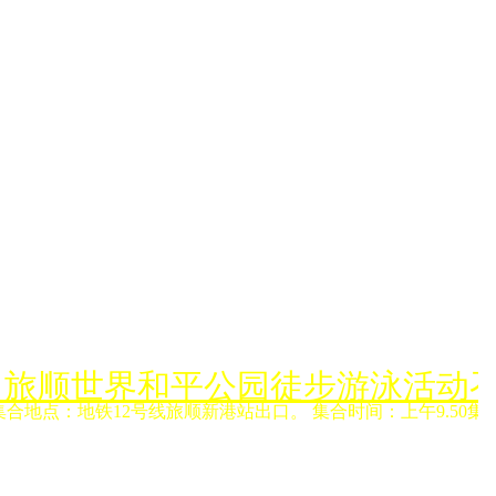
月6日旅顺世界和平公园徒步游泳活动
集合地点：地铁12号线旅顺新港站出口。 集合时间：上午9.50集