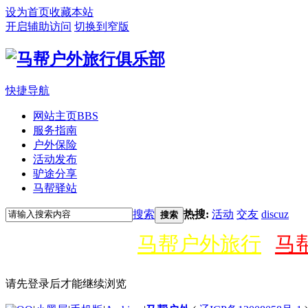
设为首页
收藏本站
开启辅助访问
切换到窄版
快捷导航
网站主页
BBS
服务指南
户外保险
活动发布
驴途分享
马帮驿站
搜索
热搜:
活动
交友
discuz
搜索
马帮户外旅行
马
请先登录后才能继续浏览