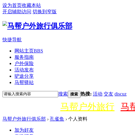
设为首页
收藏本站
开启辅助访问
切换到窄版
快捷导航
网站主页
BBS
服务指南
户外保险
活动发布
驴途分享
马帮驿站
搜索
热搜:
活动
交友
discuz
搜索
马帮户外旅行
马
马帮户外旅行俱乐部
›
孔雀鱼
›
个人资料
加为好友