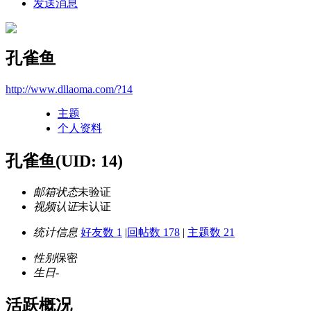
发送消息
孔雀鱼
http://www.dllaoma.com/?14
主题
个人资料
孔雀鱼
(UID: 14)
邮箱状态
未验证
视频认证
未认证
统计信息
好友数 1
|
回帖数 178
|
主题数 21
性别
保密
生日
-
活跃概况