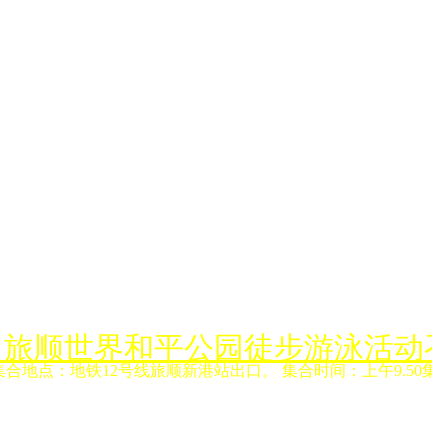
月6日旅顺世界和平公园徒步游泳活动
集合地点：地铁12号线旅顺新港站出口。 集合时间：上午9.50集