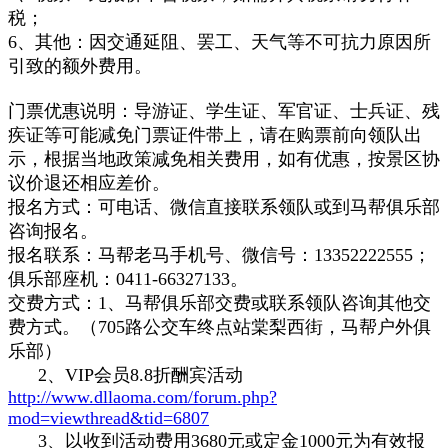
税；
6、其他：因交通延阻、罢工、天气等不可抗力原因所
引致的额外费用。
门票优惠说明：导游证、学生证、军官证、士兵证、残
疾证等可能减免门票证件带上，请在购票前向领队出
示，根据当地政策减免相关费用，如有优惠，按景区协
议价退还相应差价。
报名方式：可电话、微信直接联系领队或到马帮俱乐部
咨询报名。
报名联系：马帮老马手机号、微信号：13352222555；
俱乐部座机：0411-66327133。
交费方式：1、马帮俱乐部交费或联系领队咨询其他交
费方式。（705路公交车终点站棠梨西街，马帮户外俱
乐部）
2、
VIP会员
8.8折酬宾
活动
http://www.dllaoma.com/forum.php?
mod=viewthread&tid=6807
3、以收到活动费用3680元或定金1000元为有效报