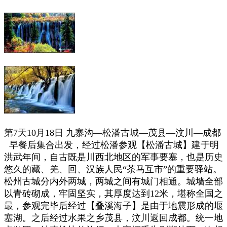
第7天10月18日
九寨沟—松潘古城—茂县—汶川—成都
早餐后集合出发，经过松潘参观【松潘古城】建于明
洪武年间，自古既是川西北地区的军事要塞，也是历史
悠久的藏、羌、回、汉族人民“茶马互市”的重要驿站。
松州古城分内外两城，两城之间有城门相通。城墙全部
以青砖砌成，牢固坚实，其厚度达到12米，堪称全国之
最，参观完毕后经过【叠溪海子】是由于地震形成的堰
塞湖。之后经过水果之乡茂县，汶川返回成都。统一地