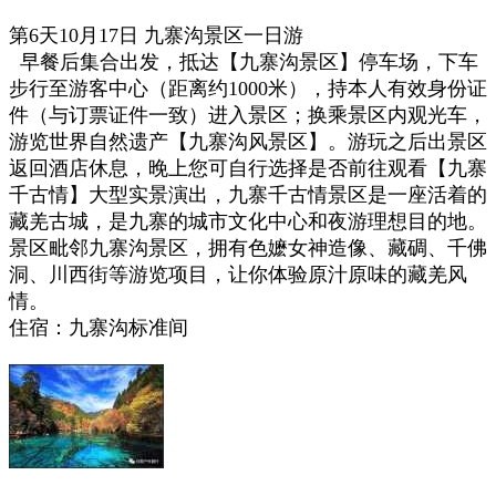
第6天10月17日
九寨沟景区一日游
早餐后集合出发，抵达【九寨沟景区】停车场，下车
步行至游客中心（距离约1000米），持本人有效身份证
件（与订票证件一致）进入景区；换乘景区内观光车，
游览世界自然遗产【九寨沟风景区】。游玩之后出景区
返回酒店休息，晚上您可自行选择是否前往观看【九寨
千古情】大型实景演出，九寨千古情景区是一座活着的
藏羌古城，是九寨的城市文化中心和夜游理想目的地。
景区毗邻九寨沟景区，拥有色嬷女神造像、藏碉、千佛
洞、川西街等游览项目，让你体验原汁原味的藏羌风
情。
住宿：九寨沟标准间