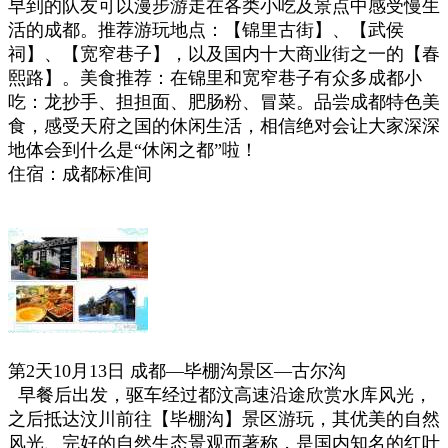
早到的队友可以漫步游走在各类小吃及景点中感受慢生
活的成都。推荐游玩地点：【锦里古街】、【武侯
祠】、【宽窄巷子】，以及国内十大商业街之一的【春
熙路】。美食推荐：在锦里和宽窄巷子有众多成都小
吃：龙抄手、担担面、肥肠粉、冒菜。品尝成都特色美
食，感受天府之国的休闲生活，相信绝对会让大家深深
地体会到什么是“休闲之都”啦！
住宿：成都标准间
第2天10月13日 成都—毕棚沟景区—古尔沟
早餐后出发，驱车经过都汶高速沿途欣赏水库风光，
之后抵达汶川前往【毕棚沟】景区游玩，其优美的自然
风光、完好的自然生态景观而著称，是国内知名的红叶