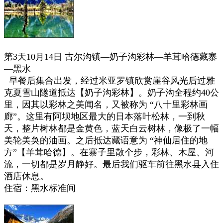
第3天10月14日
古尔沟镇—奶子沟彩林—羊茸哈德藏寨
—黑水
早餐后集合出发，经过米亚罗镇欣赏崖谷风光后过雅
克夏雪山隧道抵达【奶子沟彩林】。奶子沟全程约40公
里，因其以彩林之美闻名，又被称为 “
八十里彩林画
廊
”。这里有阿坝地区最大的日本落叶松林，一到秋
天，整片树林都是金黄色，蓝天白云树林，像极了一幅
美轮美奂的油画。之后抵达藏语意为 “
神仙居住的地
方
”【羊茸哈德】。在寨子里散个步，彩林、木屋、河
流，一切都是岁月静好。最后我们驱车前往黑水县入住
酒店休息。
住宿：黑水标准间