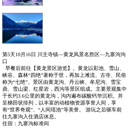
第5天10月16日
川主寺镇—黄龙风景名胜区—九寨沟沟
口
早餐后前往【黄龙景区游览】。黄龙以彩池、雪山、
峡谷、森林“
四绝
”
著称于世
，再加上滩流、古寺、民俗
称为“
七绝
”。景区由黄龙沟、丹云峡、牟尼沟、雪宝
鼎、雪山梁、红星岩，西沟等景区组成。主要景观集中
于长约3.6公里的黄龙沟，沟内遍布碳酸钙华沉积。并
呈梯田状排列，以丰富的动植物资源享誉人间，享
有“
世界奇观
”、“
人间瑶池
”
等美誉。 游玩之后驱车前
往九寨沟入住酒店休息。
住宿：九寨沟标准间