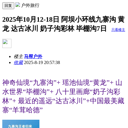
户外旅行
回复
2025年10月12-18日 阿坝小环线九寨沟 黄
龙 达古冰川 奶子沟彩林 毕棚沟7日
只看楼主
楼主
马帮户外
收藏
2025-8-19 20:57:38
神奇仙境“九寨沟”
+
瑶池仙境“黄龙”+ 山
水世界“毕棚沟”+ 八十里画廊“奶子沟彩
林”+ 最近的遥远“达古冰川”+中国最美藏
寨“羊茸哈德”