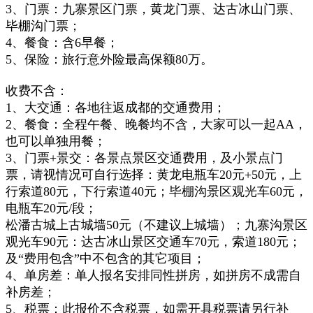
3、门票：九寨景区门票，黄龙门票、达古冰山门票、
毕棚沟门票；
4、餐食：含6早餐；
5、保险：旅行意外险最高保额80万。
收费不含：
1、大交通：各地往返成都的交通费用；
2、餐食：
全程午餐、晚餐均不含，大家可以一起AA，
也可以单独用餐；
3、门票+景交：各景点景区交通费用，及小景点门
票，请视情况可自行选择：黄龙电瓶车20元+50元，上
行索道80元，下行索道40元；毕棚沟景区观光车60元，
电瓶车20元/段；
松潘古城上古城墙50元（不建议上城墙）；
九寨沟景区
观光车90元：
达古冰山景区交通车70元，索道180元；
及“
费用包含
”
中不包含的其它项目；
4、单房差：
单人报名安排同性拼房，
如拼房不成需自
补房差；
5、税票：此报价不含税票，如需开具税票请另行补