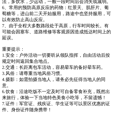
法，多饮水，少运动，一般一段时间后会消失或减弱。
6、常用的预防高原反应的药物：红景天、肌肝片、葡
萄糖等，进山前二天开始服用，路途中也坚持服用，可
以有效防止高山反应。
7、
由于全程大多数路段处于高原，行车时间较长。有
可能会因塞车、道路维修等客观原因造成抵达时间上的
延误。
重要提示：
1.安全：户外活动一切要听从领队指挥，自由活动后按
规定时间返回集合地点。
2.交通：长距离包车活动，容易晕车的备好晕车药。
3.风俗：请尊重当地风俗习惯。
4.摄影：如需拍摄当地人，请务必先征得当地人的同
意。
6.饮食：沿途吃饭不一定及时可自备零食补充，既然出
来旅行，体验一下当地特色美食小吃等，不留遗憾！
7.证件：军官证、残疾证、学生证等可以景区优惠的证
件、身份证件随身携带！