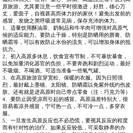
原旅游。尤其要注意一些平时很激进，好胜，雄心万
丈，爱面子，自视甚高而体力好的家伙！避免出发前的
感冒、发烧之类呼吸道常见病，保存充沛的体力。
1、适量饮用酥油茶、奶制品和牛羊肉可增强对高原气
候的适应能力。要防止干燥，特别是防晒用的唇膏、防
晒霜等，可以有效防止水份的流失，可以增加身体的抵
抗力。
2、初入高原多休息，
饮
食宜有节制，
不可暴饮暴食，
以免加重消化器官的负担
，
不要奔跑和剧烈运动，
最好
不吸烟。不喝酒。
可适当准备一些氧气罐。
3、
在高原旅游宜穿宽松、保暖的衣服。因为日照强
烈，最好戴上墨镜、太阳镜、防晒霜以免紫外线灼伤皮
肤。还有就是进高原时自己带点零食（注：巧克力等）
4、要防止因受凉而引起的感冒。高原温差特别大，很
容易着凉并感冒，宁可热一点，不可冷一点，多穿衣
服。
5、一旦发生高原反应也不必恐慌，要视其反应的程度
而有针对性的治疗。如果反应较低，可采取静养的办