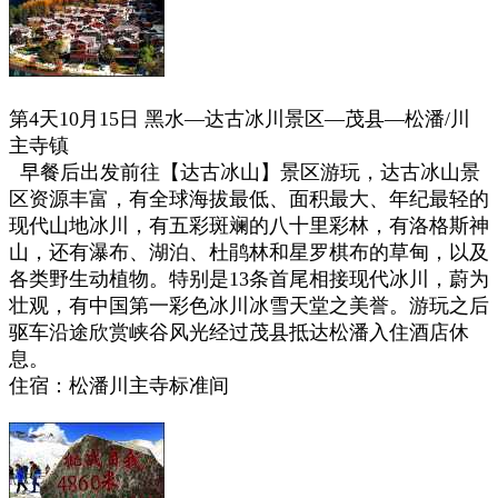
第4天10月15日
黑水—达古冰川景区—茂县—松潘/川
主寺镇
早餐后出发前往【达古冰山】景区游玩，达古冰山景
区资源丰富，有全球海拔最低、面积最大、年纪最轻的
现代山地冰川，有五彩斑斓的八十里彩林，有洛格斯神
山，还有瀑布、湖泊、杜鹃林和星罗棋布的草甸，以及
各类野生动植物。特别是13条首尾相接现代冰川，蔚为
壮观，有中国第一彩色冰川冰雪天堂之美誉。游玩之后
驱车沿途欣赏峡谷风光经过茂县抵达松潘入住酒店休
息。
住宿：松潘川主寺标准间