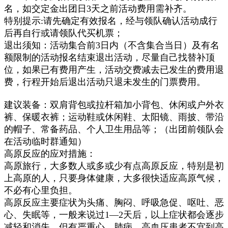
名，如交定金出团日3天之前活动费用需补齐。
特别提示:请先确定有效报名，经与领队确认活动成行
后再自行或请领队代买机票；
退出须知：
活动集合
前3日内
（不含集合当日）
及有名
额限制的活动报名结束退出活动，尽量自己找替补顶
位，如果已有费用产生，活动交费减去已发生的费用退
费，行程开始后退出活动只退未发生的门票费用。
建议装备：
双肩背包或拉杆箱加小背包、休闲或户外衣
裤、保暖衣裤；运动鞋或休闲鞋、太阳镜、雨披、带沿
的帽子、常备药品、个人卫生用品等
；
（
出团前领队会
在活动临时群通知）
高原反应的应对措施：
高原旅行，大多数人或多或少有点高原反应，特别是初
上高原的人，只要身体健康，大多很快适应高原气候，
不必有心里负担。
高原反应主要症状为头痛、胸闷、呼吸急促、呕吐、恶
心、失眠等，一般来说过1—2天后，以上症状都会逐步
减轻和消失。但有严重心、肺病、高血压患者不宜到高