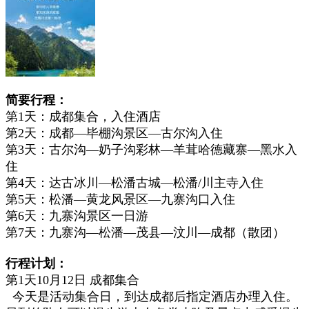
简要行程
：
第1天：成都集合，入住酒店
第2天：成都
—
毕棚沟景区—古尔沟入住
第3天：古尔沟
—
奶子沟彩林
—
羊茸哈德藏寨—黑水入
住
第4天：达古冰川
—
松潘古城
—
松潘/川主寺入住
第5天：松潘
—
黄龙风景区
—
九寨沟口入住
第6天：九寨沟景区一日游
第7天：九寨沟—松潘—茂县—汶川—成都（散团）
行程计划：
第1天10月12日 成都集合
今天是活动集合日，到达成都后指定酒店办理入住。