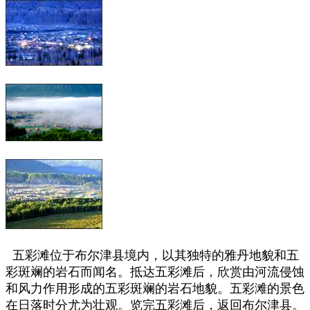
五彩滩位于布尔津县境内，以其独特的雅丹地貌和五
彩斑斓的岩石而闻名。
抵达五彩滩后，欣赏由河流侵蚀
和风力作用形成的五彩斑斓的岩石地貌。五彩滩的景色
在日落时分尤为壮观。
览完五彩滩后，返回布尔津县。