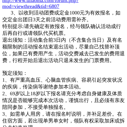
http://www.dllaoma.com/forum.php?
mod=viewthread&tid=6807
3、以收到活动团费或定金1000元为有效报名，如
交定金出团日3天之前活动费用需补齐。
特别提示:请先确定有效报名，经与领队确认活动成行
后再自行或请领队代买机票。
退出须知：活动集合前3日内（不含集合当日）及有名
额限制的活动报名结束退出活动，尽量自己找替补顶
位，如果已有费用产生，活动交费减去已发生的费用退
费，行程开始后退出活动只退未发生的门票费用。
预定须知：
1、
有严重高血压、心脑血管疾病、容易引起突发状况
的疾病，传染病等谢绝参加本活动。
2、69岁以上18岁以下报名请充分考虑自身健康及体质
情况是否能够完成本次活动，谨慎出行，且必须有亲友
陪同参加，不接受单独报名。
3、
如需单人用房，请在报名时说明，并补足差价。在
住宿方面，若出现单男单女时，领队有权采取加床或拆