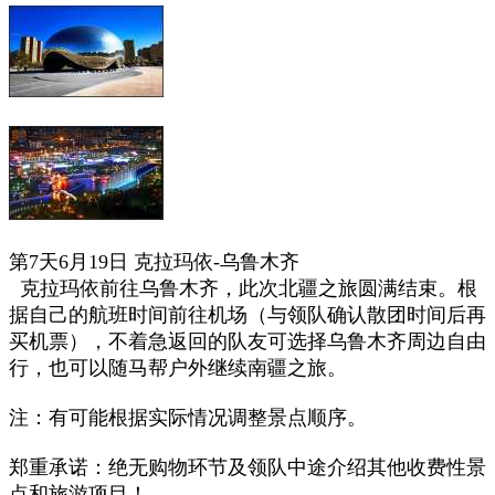
第7天6月19日 克拉玛依-乌鲁木齐
克拉玛依前往乌鲁木齐，此次北疆之旅圆满
结束
。
根
据自己的航班时间前往机场（与领队确认散团时间后再
买机票），不着急返回的队友可选择乌鲁木齐周边自由
行
，也可以随马帮户外继续南疆之旅。
注：有可能根据实际情况
调整
景点
顺序。
郑重承诺：绝无购物环节及领队中途介绍其他收费性景
点和旅游项目！