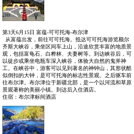
第3天6月15日 富蕴-可可托海-布尔津
从富蕴出发，前往可可托海。
抵达可可托海游览
额尔
齐斯大峡谷，乘坐区间车上山，沿途欣赏丰富的地质景
观，包括富龟石、白桦林、夫妻树等。到达峡谷后，可
以徒步或乘坐电瓶车深入峡谷，体验大自然的鬼斧神
工。
在峡谷中，游客可以见到著名的神钟山，其形状酷
似倒扣的大钟，是可可托海的标志性景观。
之后驱车前
往布尔津。布尔津位于新疆北部，是一个以河流和草原
景观著称的美丽小镇。到达后
入住酒店。
住宿：
布尔津标间酒店