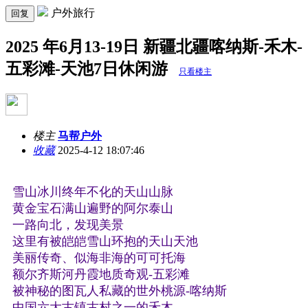
户外旅行
回复
2025 年6月13-19日 新疆北疆喀纳斯-禾木-
五彩滩-天池7日休闲游
只看楼主
楼主
马帮户外
收藏
2025-4-12 18:07:46
雪山冰川终年不化的天山山脉
黄金宝石满山遍野的阿尔泰山
一路向北，发现美景
这里有
被皑皑雪山环抱的天山天池
美丽传奇、似海非海的可可托海
额尔齐斯河丹霞地质奇观-五彩滩
被神秘的图瓦人私藏的世外桃源-喀纳斯
中国六大古镇古村之一的禾木