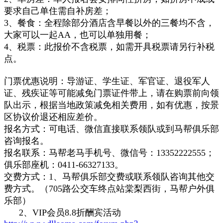
要求自己单住需自补房差
；
3、
餐食：
全程除部分酒店含早餐以外的三餐均不含，
大家可以一起AA，也可以单独用餐；
4、税票：此报价不含税票，如需开具税票请另行补税
点。
门票优惠说明：导游证、学生证、军官证、退役军人
证、残疾证等可能减免门票证件带上，请在购票前向领
队出示，根据当地政策减免相关费用，如有优惠，按景
区协议价退还相应差价。
报名方式：可电话、微信直接联系领队或到马帮俱乐部
咨询报名。
报名联系：马帮老马手机号、微信号：13352222555；
俱乐部座机：0411-66327133。
交费方式：1、马帮俱乐部交费或联系领队咨询其他交
费方式。（705路公交车终点站棠梨西街，马帮户外俱
乐部）
2、
VIP会员
8.8折酬宾
活动