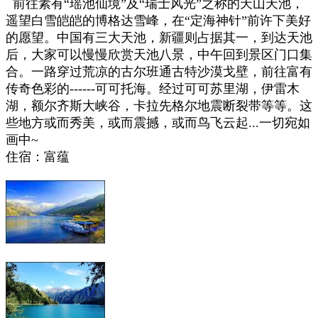
前往素有“瑶池仙境”及“瑞士风光”之称的天山天池，
遥望白雪皑皑的博格达雪峰，在“定海神针”前许下美好
的愿望。中国有三大天池，新疆则占据其一，到达天池
后，大家可以慢慢欣赏天池八景，中午回到景区门口集
合。一路穿过荒凉的古尔班通古特沙漠戈壁，前往富有
传奇色彩的------可可托海。经过可可苏里湖，伊雷木
湖，额尔齐斯大峡谷，卡拉先格尔地震断裂带等等。这
些地方或而秀美，或而震撼，或而鸟飞云起...一切宛如
画中~
住宿：富蕴