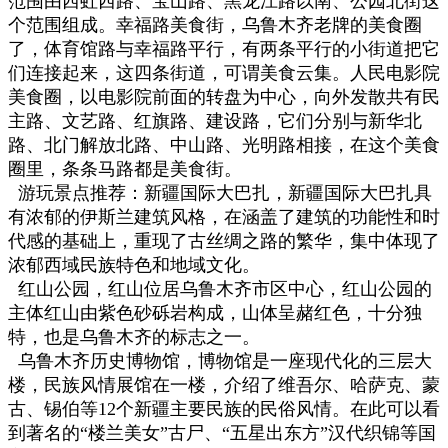
范围由西虹西路、宝山路、黑龙江路以南、公园北街这
个范围组成。
幸福路美食街，乌鲁木齐老牌的美食圈
了，体育馆路与幸福路平行，有两条平行的小街道把它
们连接起来，这四条街道，可谓美食云集。
人民电影院
美食圈，以电影院前面的转盘为中心，向外发散共有民
主路、文艺路、红旗路、建设路，它们分别与新华北
路、北门解放北路、中山路、光明路相接，在这个美食
圈里，条条马路都是美食街。
游玩景点推荐：
新疆国际大巴扎，新疆国际大巴扎具
有浓郁的伊斯兰建筑风格，在涵盖了建筑的功能性和时
代感的基础上，重现了古丝绸之路的繁华，集中体现了
浓郁西域民族特色和地域文化。
红山公园，红山位居乌鲁木齐市区中心，红山公园的
主体红山由紫色砂砾岩构成，山体呈赭红色，十分独
特，也是乌鲁木齐的标志之一。
乌鲁木齐历史博物馆，博物馆是一座现代化的三层大
楼，民族风情展馆在一楼，介绍了维吾尔、哈萨克、蒙
古、锡伯等12个新疆主要民族的民俗风情。在此可以看
到著名的“楼兰美女”古尸、“五星出东方”汉代织锦等国