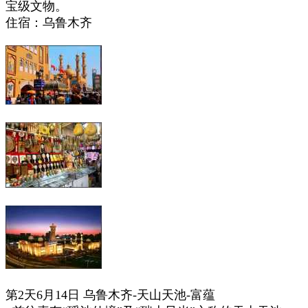
宝级文物。
住宿：乌鲁木齐
第2天6月14日 乌鲁木齐-天山天池-富蕴