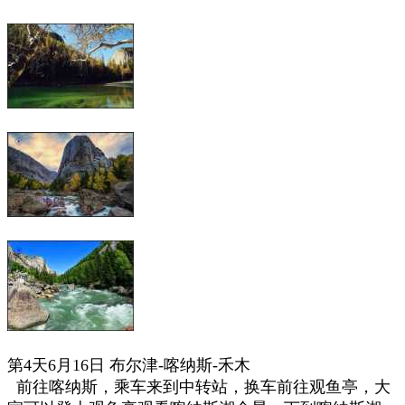
第4天6月16日 布尔津-喀纳斯-禾木
前往喀纳斯，乘车来到中转站，换车前往观鱼亭，大