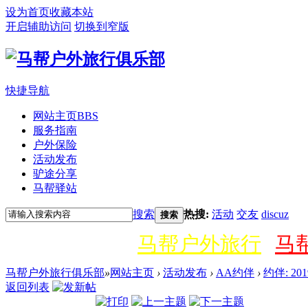
设为首页
收藏本站
开启辅助访问
切换到窄版
快捷导航
网站主页
BBS
服务指南
户外保险
活动发布
驴途分享
马帮驿站
搜索
热搜:
活动
交友
discuz
搜索
马帮户外旅行
马
马帮户外旅行俱乐部
»
网站主页
›
活动发布
›
AA约伴
›
约伴: 2
返回列表