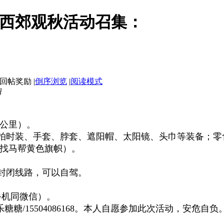
10日西郊观秋活动召集：
|
倒序浏览
|
阅读模式
辑
5公里）。
拍时装、手套、脖套、遮阳帽、太阳镜、头巾等装备；零
寻找马帮黄色旗帜）。
。封闭线路，可以自驾。
（手机同微信）。
糖糖/15504086168。本人自愿参加此次活动，安危