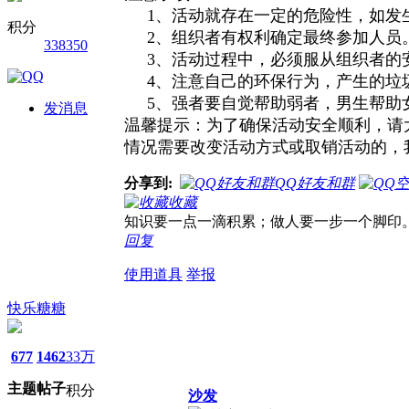
1、活动就存在一定的危险性，如发生
积分
2、组织者有权利确定最终参加人员。
338350
3、活动过程中，必须服从组织者的
4、注意自己的环保行为，产生的垃
5、强者要自觉帮助弱者，男生帮助女
发消息
温馨提示：为了确保活动安全顺利，请
情况需要改变活动方式或取销活动的，
分享到:
QQ好友和群
收藏
知识要一点一滴积累；做人要一步一个脚印
回复
使用道具
举报
快乐糖糖
677
1462
33万
主题
帖子
积分
沙发