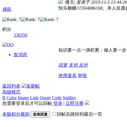
楼主
|
发表于 2019-11-5 13:44:2
快乐糖糖/15504086168。
领队
积分
338350
知识要一点一滴积累；做人要一步
发消息
回复
支持
反对
使用道具
举报
返回列表
高级模式
B
Color
Image
Link
Quote
Code
Smilies
您需要登录后才可以回帖
登录
|
立即注册
本版积分规则
回帖后跳转到最后一页
发表回复