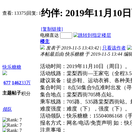
约伴: 2019年11月
查看:
13375
|
回复:
1
[复制链接]
电梯直达
楼主
发表于 2019-11-5 13:43:42
|
只看该作者
本帖最后由 快乐糖糖 于 2019-11-5 13:44 编
活动时间：2019年11月10日（周日）。
快乐糖糖
活动线路：棠梨西街—王家屯（全程3.
建议装备：徒步鞋、运动衣裤、各种美
677
1462
33万
集合时间： 8点50集合9点准时出发（
主题
帖子
积分
集合地点：棠梨西街705终点站。
乘车线路：705路、535路棠梨西街站
难度强度：难度（下），强度（下）。
领队
活动领队：快乐糖糖：15504086168
报名方式：网名/电话/免责声明 如：快乐
注意事项：