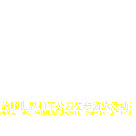
月6日旅顺世界和平公园徒步游泳活动
集合地点：地铁12号线旅顺新港站出口。 集合时间：上午9.50集