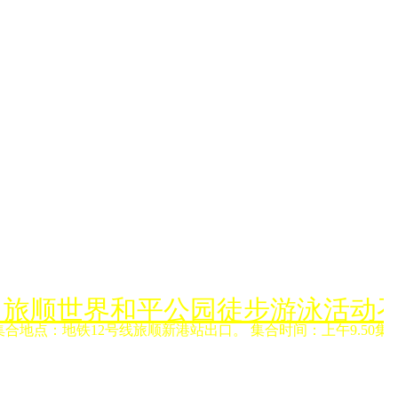
月6日旅顺世界和平公园徒步游泳活动
集合地点：地铁12号线旅顺新港站出口。 集合时间：上午9.50集