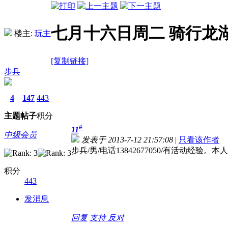
七月十六日周二 骑行龙
楼主:
玩主
[复制链接]
步兵
4
147
443
主题
帖子
积分
#
11
中级会员
发表于 2013-7-12 21:57:08
|
只看该作者
步兵/男/电话13842677050/有活
积分
443
发消息
回复
支持
反对