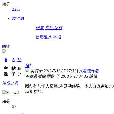
积分
2263
发消息
回复
支持
反对
使用道具
举报
图徒
0
8
58
#
16
主
帖
积
发表于 2013-7-13 07:27:31
|
只看该作者
题
子
分
本帖最后由 图徒 于 2013-7-13 07:33 编辑
注册会员
图徒外加情人蜜蜂1
有活动经验。本人自愿参加此
动都参加。
积分
58