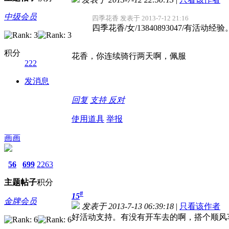
中级会员
四季花香 发表于 2013-7-12 21:16
四季花香/女/13840893047/有
积分
花香，你连续骑行两天啊，佩服
222
发消息
回复
支持
反对
使用道具
举报
画画
56
699
2263
主题
帖子
积分
#
15
金牌会员
发表于 2013-7-13 06:39:18
|
只看该作者
好活动支持
。有没有开车去的啊，搭个顺风