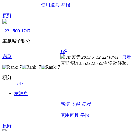
使用道具
举报
原野
22
509
1747
主题
帖子
积分
#
12
领队
发表于 2013-7-12 22:48:41
|
只
原野/男/13352222555/
积分
1747
发消息
回复
支持
反对
使用道具
举报
原野