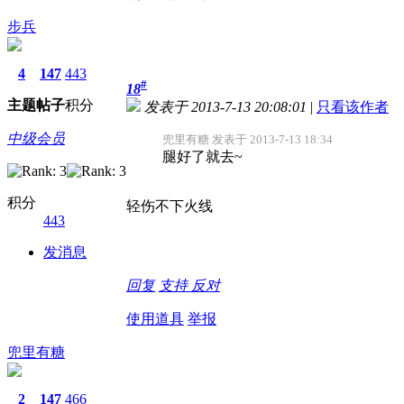
步兵
4
147
443
#
18
主题
帖子
积分
发表于 2013-7-13 20:08:01
|
只看该作者
中级会员
兜里有糖 发表于 2013-7-13 18:34
腿好了就去~
积分
轻伤不下火线
443
发消息
回复
支持
反对
使用道具
举报
兜里有糖
2
147
466