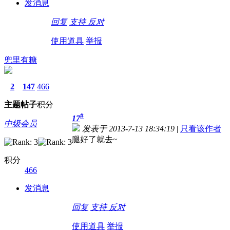
发消息
回复
支持
反对
使用道具
举报
兜里有糖
2
147
466
主题
帖子
积分
#
17
中级会员
发表于 2013-7-13 18:34:19
|
只看该作者
腿好了就去~
积分
466
发消息
回复
支持
反对
使用道具
举报