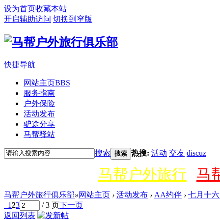
设为首页
收藏本站
开启辅助访问
切换到窄版
快捷导航
网站主页
BBS
服务指南
户外保险
活动发布
驴途分享
马帮驿站
搜索
热搜:
活动
交友
discuz
搜索
马帮户外旅行
马
马帮户外旅行俱乐部
»
网站主页
›
活动发布
›
AA约伴
›
七月十六
1
2
3
/ 3 页
下一页
返回列表