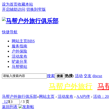
设为首页
收藏本站
开启辅助访问
切换到窄版
快捷导航
网站主页
BBS
服务指南
户外保险
活动发布
驴途分享
马帮驿站
搜索
热搜:
活动
交友
discuz
搜索
马帮户外旅行
马
马帮户外旅行俱乐部
»
网站主页
›
活动发布
›
AA约伴
›
活动：2
1
2
3
/ 3 页
返回列表