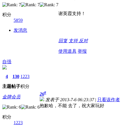
谢英霞支持！
积分
5859
发消息
回复
支持
反对
使用道具
举报
自强
4
130
1223
主题
帖子
积分
#
26
金牌会员
发表于 2013-7-6 06:23:37
|
只看该作者
抱歉哈，不能 去了，祝大家玩好
积分
1223