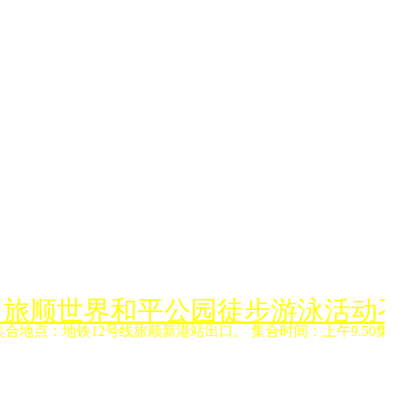
月6日旅顺世界和平公园徒步游泳活动
集合地点：地铁12号线旅顺新港站出口。 集合时间：上午9.50集