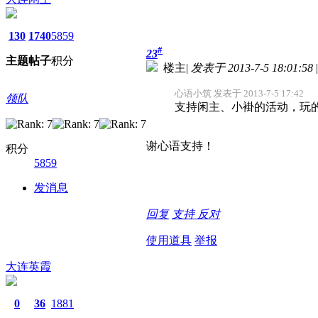
130
1740
5859
#
23
主题
帖子
积分
楼主
|
发表于 2013-7-5 18:01:58
|
心语小筑 发表于 2013-7-5 17:42
领队
支持闲主、小褂的活动，玩
谢心语支持！
积分
5859
发消息
回复
支持
反对
使用道具
举报
大连英霞
0
36
1881