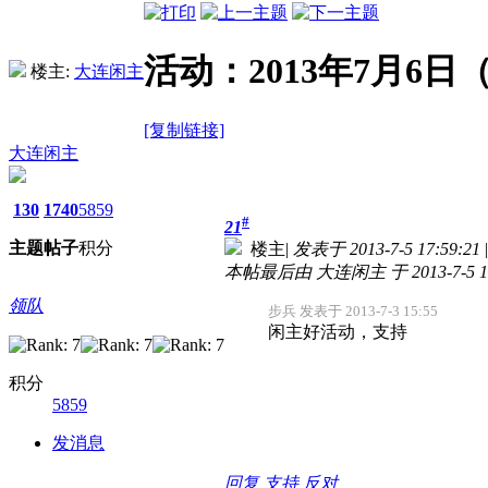
活动：2013年7月6
楼主:
大连闲主
[复制链接]
大连闲主
130
1740
5859
#
21
主题
帖子
积分
楼主
|
发表于 2013-7-5 17:59:21
|
本帖最后由 大连闲主 于 2013-7-5 1
领队
步兵 发表于 2013-7-3 15:55
闲主好活动，支持
积分
5859
发消息
回复
支持
反对