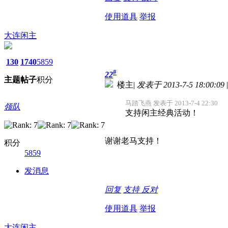
使用道具
举报
大连闲主
130
1740
5859
#
22
主题
帖子
积分
楼主
|
发表于 2013-7-5 18:00:09
|
马踏飞燕 发表于 2013-7-4 22:30
领队
支持闲主经典活动！
谢谢老马支持！
积分
5859
发消息
回复
支持
反对
使用道具
举报
大连闲主