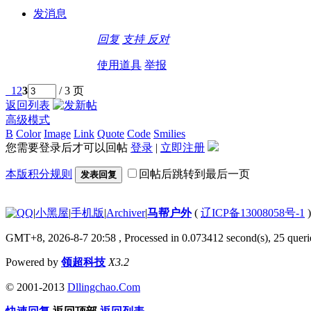
发消息
回复
支持
反对
使用道具
举报
1
2
3
/ 3 页
返回列表
高级模式
B
Color
Image
Link
Quote
Code
Smilies
您需要登录后才可以回帖
登录
|
立即注册
本版积分规则
回帖后跳转到最后一页
发表回复
|
小黑屋
|
手机版
|
Archiver
|
马帮户外
(
辽ICP备13008058号-1
GMT+8, 2026-8-7 20:58
, Processed in 0.073412 second(s), 25 querie
Powered by
领超科技
X3.2
© 2001-2013
Dllingchao.Com