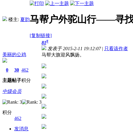
马帮户外驼山行——寻
楼主:
夏韵
[复制链接]
#
81
发表于 2015-2-11 19:12:07
|
只看该作者
美丽的公鸡
马帮大旗迎风飘扬。
0
30
462
主题
帖子
积分
中级会员
积分
462
发消息