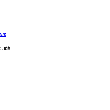
作者
-加油！