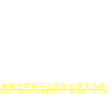
月6日旅顺世界和平公园徒步游泳活动
集合地点：地铁12号线旅顺新港站出口。 集合时间：上午9.50集