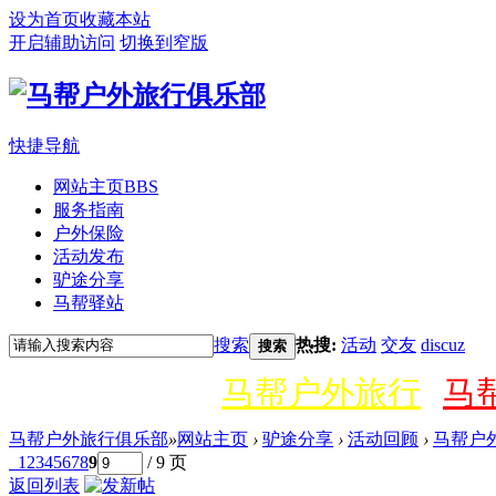
设为首页
收藏本站
开启辅助访问
切换到窄版
快捷导航
网站主页
BBS
服务指南
户外保险
活动发布
驴途分享
马帮驿站
搜索
热搜:
活动
交友
discuz
搜索
马帮户外旅行
马
马帮户外旅行俱乐部
»
网站主页
›
驴途分享
›
活动回顾
›
马帮户
1
2
3
4
5
6
7
8
9
/ 9 页
返回列表