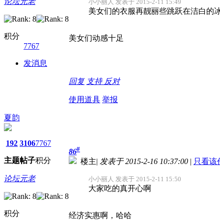
论坛元老
小小丽人 发表于 2015-2-11 15:49
美女们的衣服再靓丽些跳跃在洁白的
积分
美女们动感十足
7767
发消息
回复
支持
反对
使用道具
举报
夏韵
192
3106
7767
#
86
主题
帖子
积分
楼主
|
发表于 2015-2-16 10:37:00
|
只看该
论坛元老
小小丽人 发表于 2015-2-11 15:50
大家吃的真开心啊
积分
经济实惠啊，哈哈