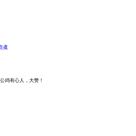
作者
的公鸡有心人，大赞！