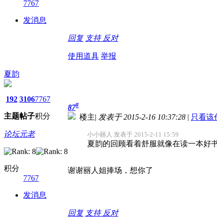
7767
发消息
回复
支持
反对
使用道具
举报
夏韵
192
3106
7767
#
87
主题
帖子
积分
楼主
|
发表于 2015-2-16 10:37:28
|
只看该
论坛元老
小小丽人 发表于 2015-2-11 15:59
夏韵的回顾看着舒服就像在读一本好
积分
谢谢丽人姐捧场，想你了
7767
发消息
回复
支持
反对