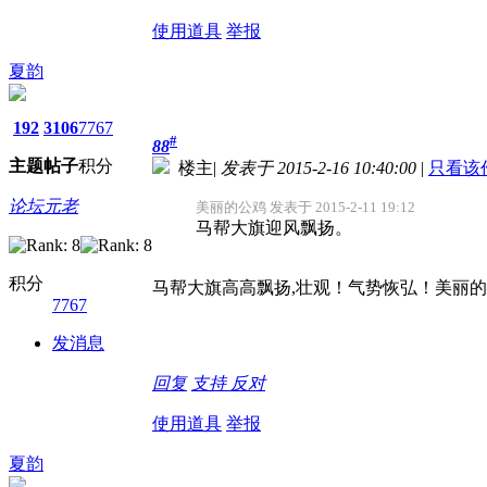
使用道具
举报
夏韵
192
3106
7767
#
88
主题
帖子
积分
楼主
|
发表于 2015-2-16 10:40:00
|
只看该
论坛元老
美丽的公鸡 发表于 2015-2-11 19:12
马帮大旗迎风飘扬。
积分
马帮大旗高高飘扬,壮观！气势恢弘！美丽
7767
发消息
回复
支持
反对
使用道具
举报
夏韵