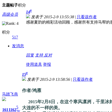
主题
帖子
积分
#
14
高级会员
发表于 2015-2-9 13:55:38
|
只看该作者
感谢夏韵的精彩活动回顾，感谢所有支持马帮的朋
积分
517
发消息
回复
支持
反对
使用道具
举报
#
15
发表于 2015-2-9 13:58:56
|
只看该作者
作者/鸿雁
马踏飞燕
2015年2月8日，在这个寒风凛冽，千里
5
大连的不一样的美。
161
1162
万