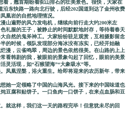
想着，翘首期盼着驼山排石的壮美景色。很快，大家在
沿东快路一路向北行驶，后经202国道到达了金州收费
和凤凰岩的自然地理情况。
漫山遍野的风力发电机，继续向前行走大约200米左
白色礼服的王子，被静止的时间默默地封存，等待着春天
略大自然的鬼斧神工。大家纷纷驻足观赏，互相摄影留念
一半的时候，领队发现部分海冰没有冻实，已经开始融
花烂漫，云雀鸣翠，周边的景色依然很美。在山路的上上
经常看韩剧的我，被眼前的景象勾起了回忆，眼前的美景
灵活现，如“石猴望海”“大象吸水”等。
美。凤凰涅槃，浴火重生。给即将迎来的农历新年，带来
我想她一定领略了中国的山海风光。接下来的中国味道也
豆炖豆腐和贴饼子。一口鱼肉一口饼子，在来点血肠和豆
衣。就这样，我们这一天的路程完毕！但意犹未尽的回