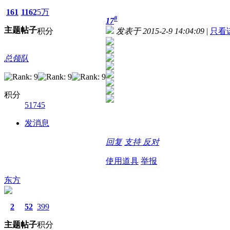
161
1162
5万
#
17
主题
帖子
积分
发表于 2015-2-9 14:04:09
|
只看
总领队
积分
51745
发消息
回复
支持
反对
使用道具
举报
东方
2
52
399
主题
帖子
积分