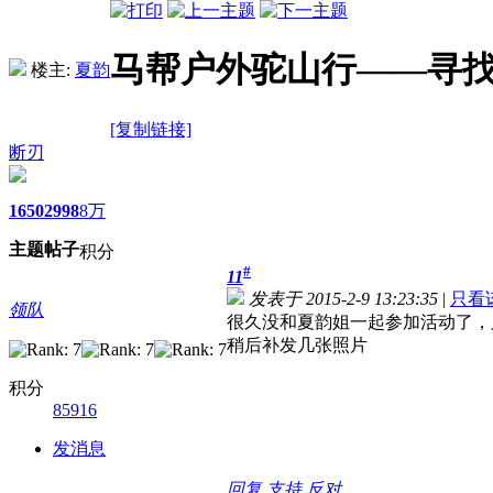
马帮户外驼山行——寻
楼主:
夏韵
[复制链接]
断刃
1650
2998
8万
主题
帖子
积分
#
11
发表于 2015-2-9 13:23:35
|
只看
领队
很久没和夏韵姐一起参加活动了，
稍后补发几张照片
积分
85916
发消息
回复
支持
反对