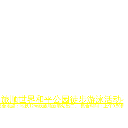
月6日旅顺世界和平公园徒步游泳活动
集合地点：地铁12号线旅顺新港站出口。 集合时间：上午9.50集