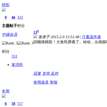
阿彤
0
46
333
主题
帖子
积分
#
13
中级会员
发表于 2015-2-9 13:51:48
|
只看该作者
回顾很精彩！大鱼吃撑着了
。哈哈，出画面
积分
333
发消息
回复
支持
反对
使用道具
举报
冬雨
6
58
517