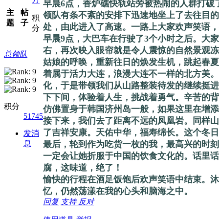
早晨6点，香炉礁快轨站旁被热闹的人群打破
主
帖
领队有条不紊的安排下迅速地坐上了去往目的
积
题
子
处，由此进入了高速。一路上大家欢声笑语，
分
早晨9点，大巴车在行驶了3个小时之后。大
右，再次映入眼帘就是令人震惊的自然景观冻
总领队
姑娘的呼唤，重新往日的焕发生机，跳起春夏
着属于活力大连，浪漫大连不一样的北方美。
化，于是带领我们从山路整装待发的继续挺进
下下间，体验着人生，挑战着勇气。辛苦的背
积分
仿佛置身于韩国济州岛一般，如果这里在增添
51745
接下来，我们去了距离不远的凤凰岩。同样山
了吉祥安康。天佑中华，福寿绵长。这个冬日
发消
息
最后，轮到作为吃货一枚的我，最高兴的时刻
一定会让她折服于中国的饮食文化的。话里话
腐，这味道，绝了！
愉快的行程在酒足饭饱后欢声笑语中结束。沐
忆，仍然荡漾在我的心头和脑海之中。
回复
支持
反对