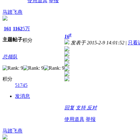
使用道具
举报
马踏飞燕
161
1162
5万
#
16
主题
帖子
积分
发表于 2015-2-9 14:01:52
|
只看
总领队
积分
51745
发消息
回复
支持
反对
使用道具
举报
马踏飞燕