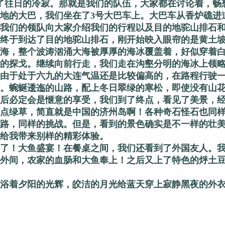
了往日的冷寂。那就是我们的队伍，大家都在讨论着，畅
地的大巴，我们坐在了3号大巴车上。大巴车从香炉礁进道
我们的领队向大家介绍我们的行程以及目的地驼山排石
家终于到达了目的地驼山排石，刚开始映入眼帘的是黄土坡
海，整个波涛汹涌大海被厚厚的海冰覆盖着，好似穿着
的探戈。继续向前行走，我们走在沟壑分明的海冰上领
由于处于六九的大连气温还是比较偏高的，在路程行驶
。蜿蜒逶迤的山路，配上冬日翠绿的寒松，即使没有山
后必定会是惬意的享受，我们到了终点，看见了美景，
点绿草，简直就是中国的济州岛啊！各种奇石怪石也同样活
路，同样的挑战。但是，看到的景色确实是不一样的壮
给我带来别样的精彩体验。
了！大鱼盛宴！在餐桌之间，我们还看到了外国友人。
外间，农家的血肠和大鱼奉上！之后又上了特色的烀土
浴着夕阳的光辉，皎洁的月光给蓝天穿上寂静黑夜的外