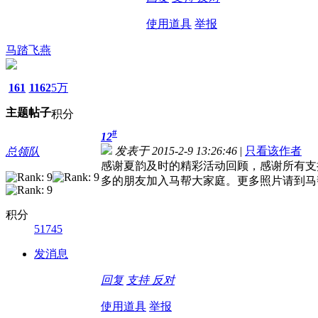
使用道具
举报
马踏飞燕
161
1162
5万
主题
帖子
积分
#
12
发表于 2015-2-9 13:26:46
|
只看该作者
总领队
感谢夏韵及时的精彩活动回顾，感谢所有支
多的朋友加入马帮大家庭。更多照片请到马帮群
积分
51745
发消息
回复
支持
反对
使用道具
举报