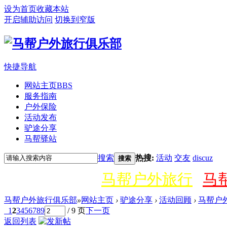
设为首页
收藏本站
开启辅助访问
切换到窄版
快捷导航
网站主页
BBS
服务指南
户外保险
活动发布
驴途分享
马帮驿站
搜索
热搜:
活动
交友
discuz
搜索
马帮户外旅行
马
马帮户外旅行俱乐部
»
网站主页
›
驴途分享
›
活动回顾
›
马帮户
1
2
3
4
5
6
7
8
9
/ 9 页
下一页
返回列表