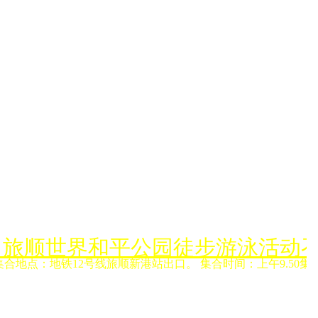
月6日旅顺世界和平公园徒步游泳活动
集合地点：地铁12号线旅顺新港站出口。 集合时间：上午9.50集