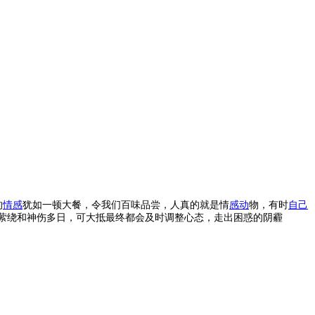
的
情感
犹如一顿大餐，令我们百味品尝，人真的就是情
感动
物，有时
自己
萦绕和神伤多日，可大抵最终都会及时调整心态，走出困惑的阴霾