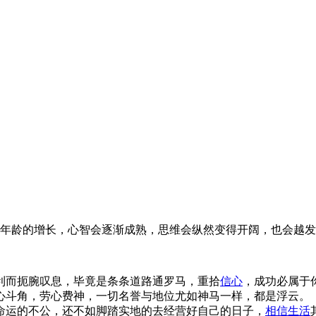
龄的增长，心智会逐渐成熟，思维会纵然变得开阔，也会越发 .
利而扼腕叹息，毕竟是条条道路通罗马，重拾
信心
，成功必属于
心斗角，劳心费神，一切名誉与地位尤如神马一样，都是浮云。
命运的不公，还不如脚踏实地的去经营好自己的日子，
相信
生活