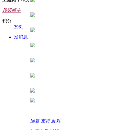
超级版主
积分
3961
发消息
回复
支持
反对