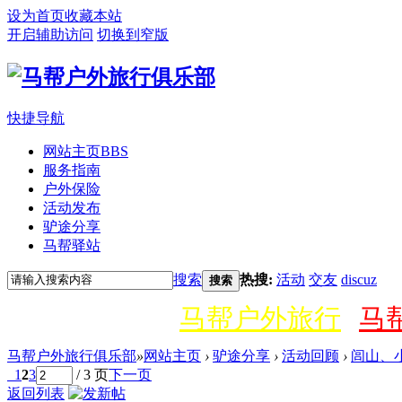
设为首页
收藏本站
开启辅助访问
切换到窄版
快捷导航
网站主页
BBS
服务指南
户外保险
活动发布
驴途分享
马帮驿站
搜索
热搜:
活动
交友
discuz
搜索
马帮户外旅行
马
马帮户外旅行俱乐部
»
网站主页
›
驴途分享
›
活动回顾
›
闾山、
1
2
3
/ 3 页
下一页
返回列表