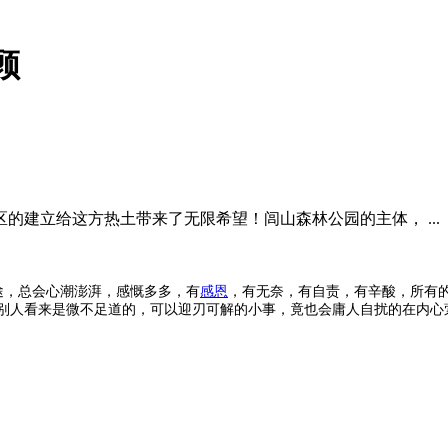
顾
的建立给这方热土带来了无限希望！闾山森林公园的主体， ...
途，总会心潮澎湃，感慨多多，有
感恩
，有无奈，有自责，有辛酸，所有
别人看来是微不足道的，可以迎刃可解的小事，竟也会庸人自扰的在内心