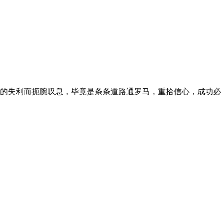
失利而扼腕叹息，毕竟是条条道路通罗马，重拾信心，成功必属 