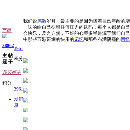
我们说
感激
岁月，最主要的是因为随着自己年龄的增
一味的给自己徒增任何压力的砝码，每个人都是自己
西昂
会快乐，反之亦然，不好的心境多半是源于我们自己
中那些五彩斑斓的快乐的
记忆
和那些布满阴霾的
回忆
38
862
3961
主
帖
积分
题
子
超级版主
积分
3961
发消
息