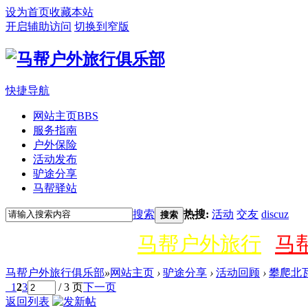
设为首页
收藏本站
开启辅助访问
切换到窄版
快捷导航
网站主页
BBS
服务指南
户外保险
活动发布
驴途分享
马帮驿站
搜索
热搜:
活动
交友
discuz
搜索
马帮户外旅行
马
马帮户外旅行俱乐部
»
网站主页
›
驴途分享
›
活动回顾
›
攀爬北瓦山
1
2
3
/ 3 页
下一页
返回列表