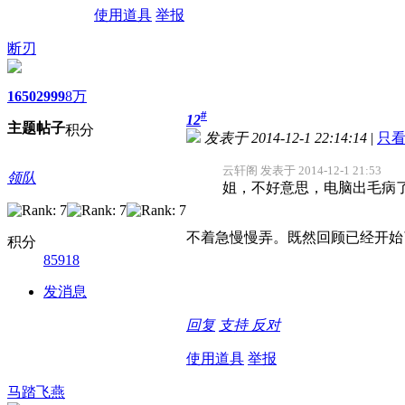
使用道具
举报
断刃
1650
2999
8万
#
12
主题
帖子
积分
发表于 2014-12-1 22:14:14
|
只
云轩阁 发表于 2014-12-1 21:53
领队
姐，不好意思，电脑出毛病了，
不着急慢慢弄。既然回顾已经开始
积分
85918
发消息
回复
支持
反对
使用道具
举报
马踏飞燕