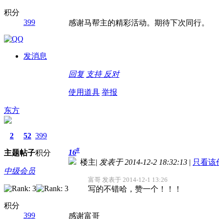
积分
399
感谢马帮主的精彩活动。期待下次同行。
发消息
回复
支持
反对
使用道具
举报
东方
2
52
399
#
16
主题
帖子
积分
楼主
|
发表于 2014-12-2 18:32:13
|
只看该
中级会员
富哥 发表于 2014-12-1 13:26
写的不错哈，赞一个！！！
积分
399
感谢富哥