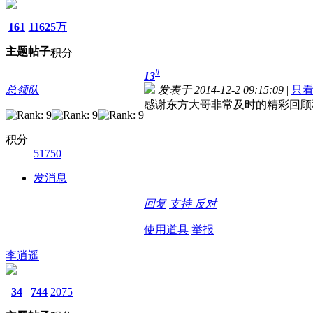
161
1162
5万
主题
帖子
积分
#
13
总领队
发表于 2014-12-2 09:15:09
|
只
感谢东方大哥非常及时的精彩回顾
积分
51750
发消息
回复
支持
反对
使用道具
举报
李逍遥
34
744
2075