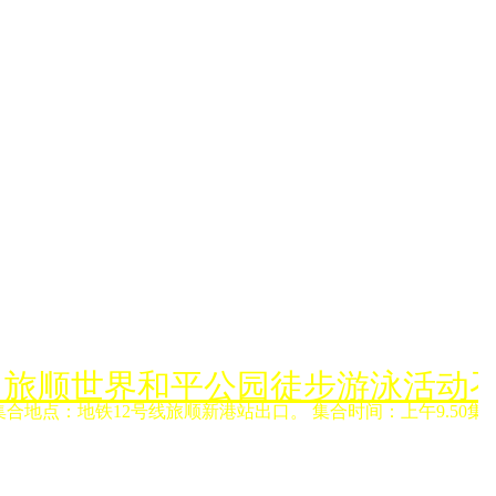
月6日旅顺世界和平公园徒步游泳活动
集合地点：地铁12号线旅顺新港站出口。 集合时间：上午9.50集