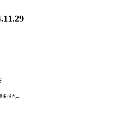
1.29
呀
点.....