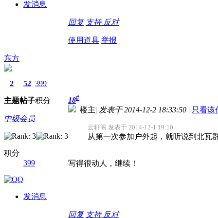
发消息
回复
支持
反对
使用道具
举报
东方
2
52
399
#
18
主题
帖子
积分
楼主
|
发表于 2014-12-2 18:33:50
|
只看该
中级会员
云轩阁 发表于 2014-12-1 19:10
从第一次参加户外起，就听说到北瓦群
积分
399
写得很动人，继续！
发消息
回复
支持
反对