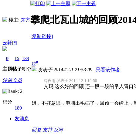
攀爬北瓦山城的回顾2014.1
楼主:
东方
[复制链接]
云轩阁
0
15
189
#
11
主题
帖子
积分
发表于 2014-12-1 21:53:09
|
只看该作者
注册会员
冷夜雨 发表于 2014-12-1 19:58
艾玛 这么好的回顾 还一段一段的吊人胃口
积分
姐，不好意思，电脑出毛病了，回顾一会续上，望多指
189
发消息
回复
支持
反对