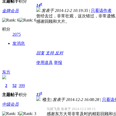
主题
帖子
积分
#
14
发表于 2014-12-2 10:19:35
|
只看该作者
金牌会员
曾经去过，非常壮观，这次错过，非常遗憾
感谢回顾和大片。
积分
2075
发消息
回复
支持
反对
使用道具
举报
东方
2
52
399
#
15
主题
帖子
积分
楼主
|
发表于 2014-12-2 16:08:28
|
只看该
中级会员
马踏飞燕 发表于 2014-12-2 09:15
感谢东方大哥非常及时的精彩回顾和云