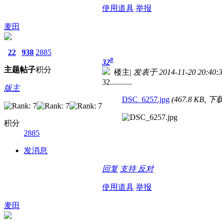
使用道具
举报
麦田
22
938
2885
#
32
主题
帖子
积分
楼主
|
发表于 2014-11-20 20:40:
32...........
版主
DSC_6257.jpg
(467.8 KB, 下
积分
2885
发消息
回复
支持
反对
使用道具
举报
麦田