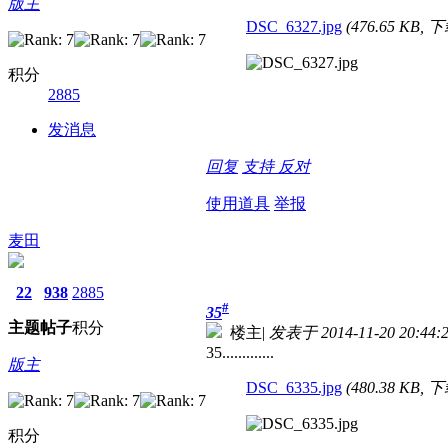
版主
DSC_6327.jpg
(476.65 KB, 
积分
2885
发消息
回复
支持
反对
使用道具
举报
麦田
22
938
2885
#
35
主题
帖子
积分
楼主
|
发表于 2014-11-20 20:44:
35.............
版主
DSC_6335.jpg
(480.38 KB, 
积分