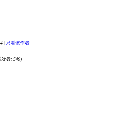
34
|
只看该作者
载次数: 549)