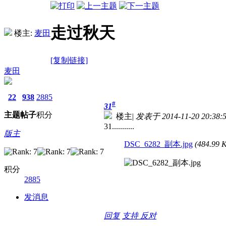
走过秋天
楼主:
麦田
[复制链接]
麦田
22
938
2885
#
31
主题
帖子
积分
楼主
|
发表于 2014-11-20 20:38:
31...........
版主
DSC_6282_副本.jpg
(484.99
积分
2885
发消息
回复
支持
反对