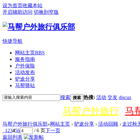
设为首页
收藏本站
开启辅助访问
切换到窄版
快捷导航
网站主页
BBS
服务指南
户外保险
活动发布
驴途分享
马帮驿站
搜索
热搜:
活动
交友
discuz
搜索
马帮户外旅行
马
马帮户外旅行俱乐部
»
网站主页
›
驴途分享
›
活动回顾
›
走过秋
1
2
3
4
5
6
/ 6 页
下一页
返回列表