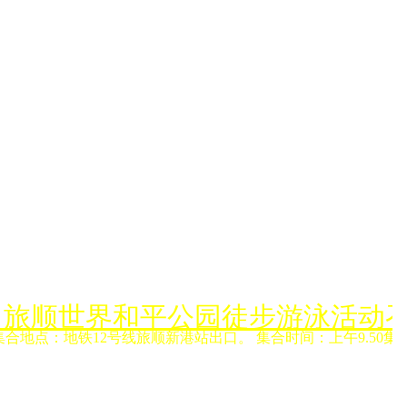
月6日旅顺世界和平公园徒步游泳活动
集合地点：地铁12号线旅顺新港站出口。 集合时间：上午9.50集