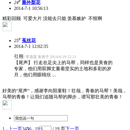
#
24
塞外梨花
2014-7-1 10:56:13
精彩回顾 可爱大片 没能去只能 羡慕嫉妒 不恨啊
#
25
菟丝花
2014-7-1 12:02:35
引用:
李逍遥 发表于 2014-6-29 22:21
【尾声】 行走在足尖上的马帮，同样也是美食的
专家，他们用双脚丈量着坚实的土地和多彩的岁
月，他们用眼睛欣 ...
好美的“尾声”，感谢李向阳童鞋！壮哉，青春的马帮！美哉，
马帮的青春！让我们追随马帮的脚步，谱写那壮美的青春！
1 ..
上一页
3
4
5
6
.. 19
/ 19 页
下一页