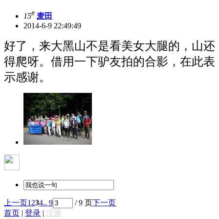
#
15
麦田
2014-6-9 22:49:49
好了，来大黑山不是看美女大腿的，山还
得爬呀。借用一下驴友拍的合影，在此表
示感谢。
上一页
1
2
3
4
.. 9
/ 9 页
下一页
首页
|
登录
|
注册