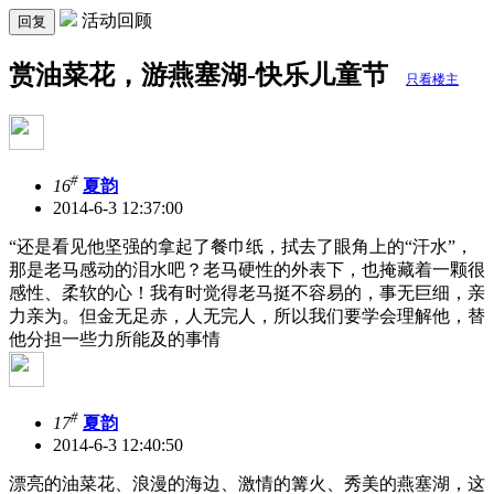
活动回顾
回复
赏油菜花，游燕塞湖-快乐儿童节
只看楼主
#
16
夏韵
2014-6-3 12:37:00
“还是看见他坚强的拿起了餐巾纸，拭去了眼角上的“汗水”，
那是老马感动的泪水吧？老马硬性的外表下，也掩藏着一颗很
感性、柔软的心！我有时觉得老马挺不容易的，事无巨细，亲
力亲为。但金无足赤，人无完人，所以我们要学会理解他，替
他分担一些力所能及的事情
#
17
夏韵
2014-6-3 12:40:50
漂亮的油菜花、浪漫的海边、激情的篝火、秀美的燕塞湖，这