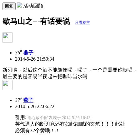
活动回顾
回复
歇马山之---有话要说
只看楼主
#
36
燕子
2014-5-26 21:59:34
断刃呐，以后这个酒不能随便喝，喝了，一个是需要你献唱，
最主要的是容易半夜起来把咖啡当水喝
#
37
燕子
2014-5-26 22:06:22
引用:
给心放个假 发表于 2014-5-26 16:43
英气逼人的断刃竟还有如此细腻的文笔！！！此处
必须有32个赞哦！！