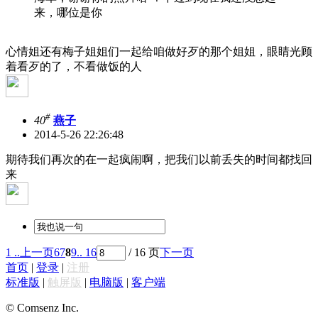
来，哪位是你
心情姐还有梅子姐姐们一起给咱做好歹的那个姐姐，眼睛光顾
着看歹的了，不看做饭的人
#
40
燕子
2014-5-26 22:26:48
期待我们再次的在一起疯闹啊，把我们以前丢失的时间都找回
来
1 ..
上一页
6
7
8
9
.. 16
/ 16 页
下一页
首页
|
登录
|
注册
标准版
|
触屏版
|
电脑版
|
客户端
© Comsenz Inc.