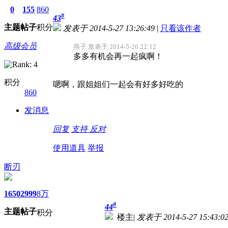
0
155
860
#
43
主题
帖子
积分
发表于 2014-5-27 13:26:49
|
只看该作者
高级会员
燕子 发表于 2014-5-26 22:12
多多有机会再一起疯啊！
积分
嗯啊，跟姐姐们一起会有好多好吃的
860
发消息
回复
支持
反对
使用道具
举报
断刃
1650
2999
8万
#
44
主题
帖子
积分
楼主
|
发表于 2014-5-27 15:43:0