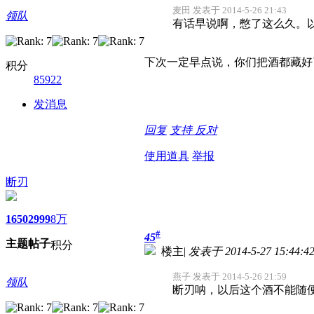
麦田 发表于 2014-5-26 21:43
领队
有话早说啊，憋了这么久。以
下次一定早点说，你们把酒都藏好
积分
85922
发消息
回复
支持
反对
使用道具
举报
断刃
1650
2999
8万
#
45
主题
帖子
积分
楼主
|
发表于 2014-5-27 15:44:4
燕子 发表于 2014-5-26 21:59
领队
断刃呐，以后这个酒不能随