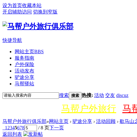
设为首页
收藏本站
开启辅助访问
切换到窄版
快捷导航
网站主页
BBS
服务指南
户外保险
活动发布
驴途分享
马帮驿站
搜索
热搜:
活动
交友
discuz
搜索
马帮户外旅行
马
马帮户外旅行俱乐部
»
网站主页
›
驴途分享
›
活动回顾
›
歇马山之
1
2
3
4
5
6
7
8
/ 8 页
下一页
返回列表