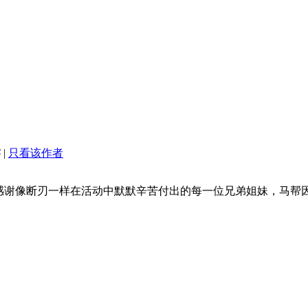
6
|
只看该作者
谢像断刃一样在活动中默默辛苦付出的每一位兄弟姐妹，马帮因有你