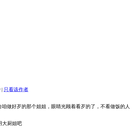
9
|
只看该作者
给咱做好歹的那个姐姐，眼睛光顾着看歹的了，不看做饭的人
用大厨姐吧