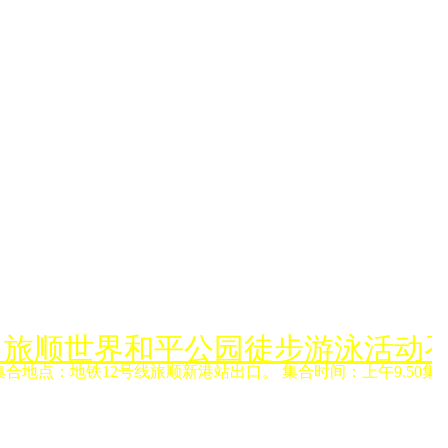
月6日旅顺世界和平公园徒步游泳活动
集合地点：地铁12号线旅顺新港站出口。 集合时间：上午9.50集