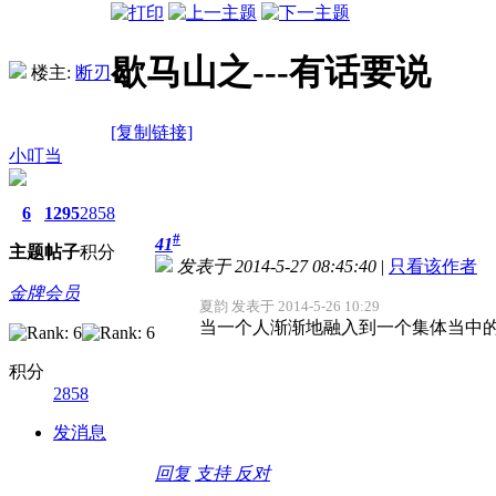
歇马山之---有话要说
楼主:
断刃
[复制链接]
小叮当
6
1295
2858
#
41
主题
帖子
积分
发表于 2014-5-27 08:45:40
|
只看该作者
金牌会员
夏韵 发表于 2014-5-26 10:29
当一个人渐渐地融入到一个集体当中的
积分
2858
发消息
回复
支持
反对