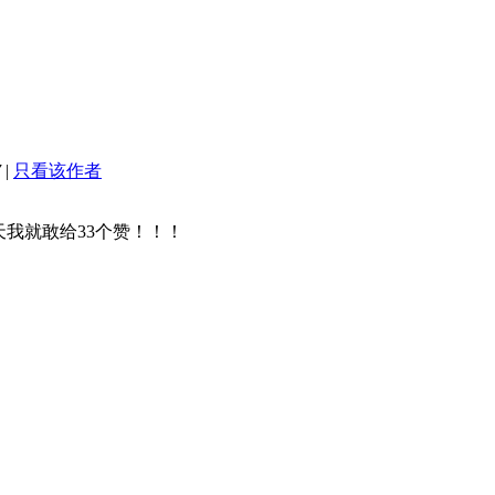
7
|
只看该作者
我就敢给33个赞！！！