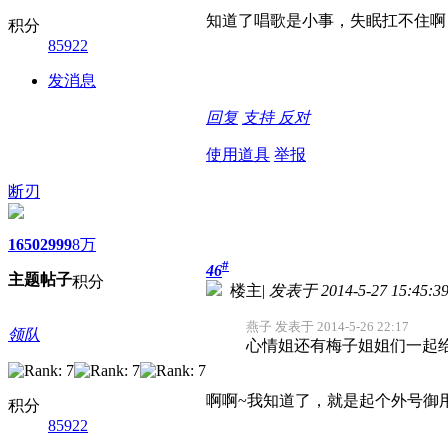
知道了
唱歌是小事，失眠扛不住啊
积分
85922
发消息
回复
支持
反对
使用道具
举报
断刃
1650
2999
8万
#
46
主题
帖子
积分
楼主
|
发表于 2014-5-27 15:45:3
燕子 发表于 2014-5-26 22:17
领队
心情姐还有梅子姐姐们一起
啊啊~我知道了，就是起个外号御
积分
85922