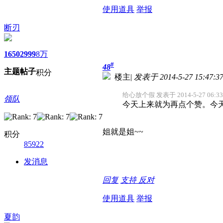
使用道具
举报
断刃
1650
2999
8万
#
48
主题
帖子
积分
楼主
|
发表于 2014-5-27 15:47:3
给心放个假 发表于 2014-5-27 06:33
领队
今天上来就为再点个赞。今天
姐就是姐~~
积分
85922
发消息
回复
支持
反对
使用道具
举报
夏韵