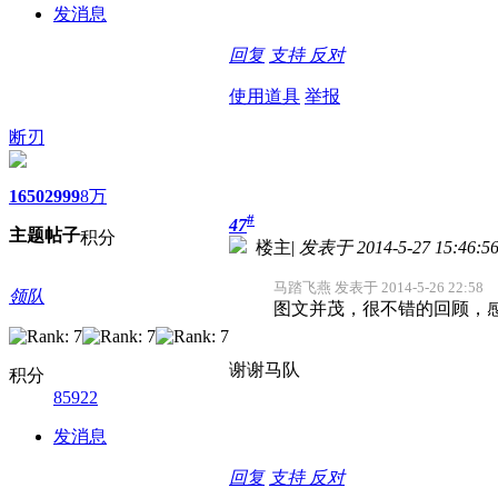
发消息
回复
支持
反对
使用道具
举报
断刃
1650
2999
8万
#
47
主题
帖子
积分
楼主
|
发表于 2014-5-27 15:46:5
马踏飞燕 发表于 2014-5-26 22:58
领队
图文并茂，很不错的回顾，感
谢谢马队
积分
85922
发消息
回复
支持
反对