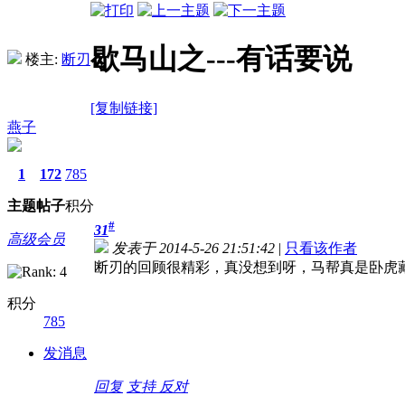
歇马山之---有话要说
楼主:
断刃
[复制链接]
燕子
1
172
785
主题
帖子
积分
#
31
高级会员
发表于 2014-5-26 21:51:42
|
只看该作者
断刃的回顾很精彩，真没想到呀，马帮真是卧虎
积分
785
发消息
回复
支持
反对