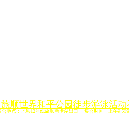
月6日旅顺世界和平公园徒步游泳活动
集合地点：地铁12号线旅顺新港站出口。 集合时间：上午9.50集