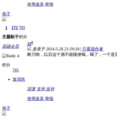
使用道具
举报
燕子
1
172
785
主题
帖子
积分
#
32
高级会员
发表于 2014-5-26 21:59:34
|
只看该作者
断刃呐，以后这个酒不能随便喝，喝了，一个是
积分
785
发消息
回复
支持
反对
使用道具
举报
燕子