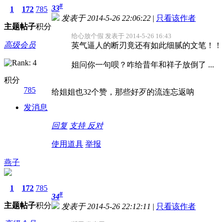
#
33
1
172
785
发表于 2014-5-26 22:06:22
|
只看该作者
主题
帖子
积分
给心放个假 发表于 2014-5-26 16:43
高级会员
英气逼人的断刃竟还有如此细腻的文笔！！
姐问你一句呗？咋给昔年和祥子放倒了 ...
积分
785
给姐姐也32个赞，那些好歹的流连忘返呐
发消息
回复
支持
反对
使用道具
举报
燕子
1
172
785
#
34
主题
帖子
积分
发表于 2014-5-26 22:12:11
|
只看该作者