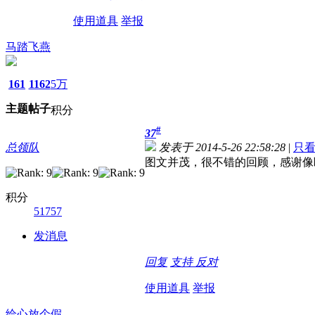
使用道具
举报
马踏飞燕
161
1162
5万
主题
帖子
积分
#
37
总领队
发表于 2014-5-26 22:58:28
|
只
图文并茂，很不错的回顾，感谢像
积分
51757
发消息
回复
支持
反对
使用道具
举报
给心放个假