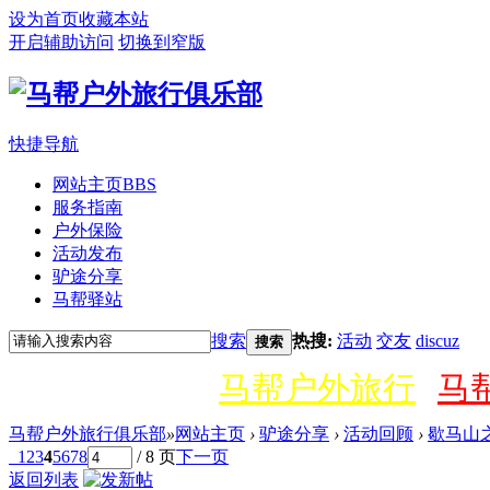
设为首页
收藏本站
开启辅助访问
切换到窄版
快捷导航
网站主页
BBS
服务指南
户外保险
活动发布
驴途分享
马帮驿站
搜索
热搜:
活动
交友
discuz
搜索
马帮户外旅行
马
马帮户外旅行俱乐部
»
网站主页
›
驴途分享
›
活动回顾
›
歇马山之
1
2
3
4
5
6
7
8
/ 8 页
下一页
返回列表