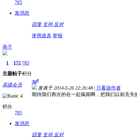
785
发消息
回复
支持
反对
使用道具
举报
燕子
1
172
785
主题
帖子
积分
#
36
高级会员
发表于 2014-5-26 22:26:48
|
只看该作者
期待我们再次的在一起疯闹啊，把我们以前丢失
积分
785
发消息
回复
支持
反对