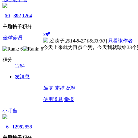
50
392
1264
主题
帖子
积分
#
38
金牌会员
发表于 2014-5-27 06:33:30
|
只看该作者
今天上来就为再点个赞。今天我就敢给33个
积分
1264
发消息
回复
支持
反对
使用道具
举报
小叮当
6
1295
2858
主题
帖子
积分