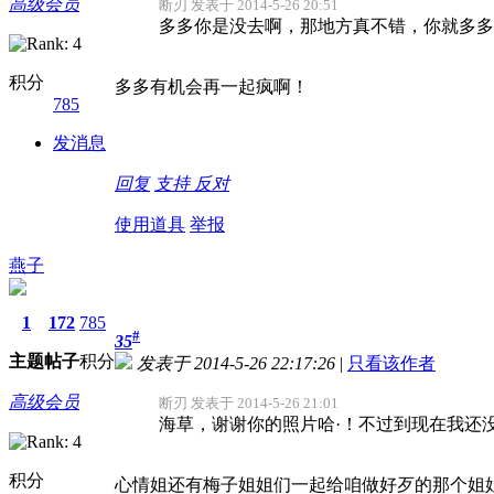
高级会员
断刃 发表于 2014-5-26 20:51
多多你是没去啊，那地方真不错，你就多多
积分
多多有机会再一起疯啊！
785
发消息
回复
支持
反对
使用道具
举报
燕子
1
172
785
#
35
主题
帖子
积分
发表于 2014-5-26 22:17:26
|
只看该作者
高级会员
断刃 发表于 2014-5-26 21:01
海草，谢谢你的照片哈·！不过到现在我还
积分
心情姐还有梅子姐姐们一起给咱做好歹的那个姐