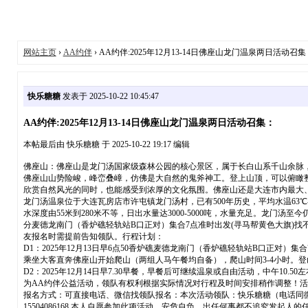
网站主页
›
AA约伴
› AA约伴:2025年12月13-14日佛座山龙门温泉两日活动召集
快乐糖糖
发表于 2025-10-22 10:45:47
AA约伴:2025年12月13-14日佛座山龙门温泉两日活动召集：
本帖最后由 快乐糖糖 于 2025-10-22 19:17 编辑
佛座山：佛座山是龙门汤国家级森林公园的核心景区，属于长白山系千山余脉
佛座山山势险峻，峰峦叠嶂，仿佛是大自然的鬼斧神工。登上山顶，可以俯瞰
欣赏自然风光的同时，也能感受到浓厚的文化氛围。佛座山还是大连市内最大、
龙门汤温泉位于大连瓦房店市许屯镇龙门汤村，已有500年历史，平均水温63
水深度由55米到280米不等，日出水量达3000-5000吨，水量充足。龙门
分麦德龙南门（香炉礁轻轨站B口正对）集合7点准时出发(寻马帮黄色大旗)找不
友报名时需提前告知领队。行程计划：
D1：2025年12月13日早6点50香炉礁麦德龙南门（香炉礁轻轨站B口正
乘坐大客直奔佛座山开始爬山（两组人马午餐均自备），爬山时间3-4小时。登山
D2：2025年12月14日早7.30早餐，早餐后可继续温泉或自由活动，中午
为AA约伴公益活动，领队有权利根据实际情况对行程及时间安排稍作调整！活动
报名方式：可直接电话、微信找领队报名：本次活动领队：快乐糖糖（电话同微信155
15504086168 本人自愿参加此项活动，安危自负，出任何事都不追究发起