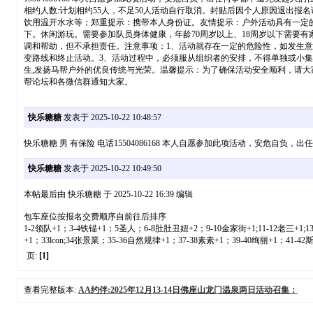
相约人数:计划相约55人，不足50人活动自行取消。封贴后因个人原因退出
饮用温开水水等；郑重提示：携带本人身份证。友情提示：户外活动具有一定的风险性，建议大家购买户外保
下。休闲游玩。需要参加队员身体健康，年龄70周岁以上、18周岁以下需要
调和帮助，但不承担责任。注意事项：1、活动就存在一定的危险性，如发生
变路线和终止活动。3、活动过程中，必须服从组织者的安排，不得单独或小集
生,发扬马帮户外的优良传统与光荣。温馨提示：为了确保活动安全顺利，请
帮论坛和各微信群通知大家。
快乐糖糖
发表于 2025-10-22 10:48:57
快乐糖糖 男 有保险 电话15504086168 本人自愿参加此项活动，安危自
快乐糖糖
发表于 2025-10-22 10:49:50
本帖最后由 快乐糖糖 于 2025-10-22 16:39 编辑
包车座位按报名交费顺序自前往后排序
1-2领队+1；3-4铁锚+1；5圣人；6-8肚肚丑妞+2；9-10金家街+1;11-12老三+1;1
+1；33lcon;34张景業；35-36自然规律+1；37-38素素+1；39-40绚丽+1；41-4
页:
[1]
查看完整版本:
AA约伴:2025年12月13-14日佛座山龙门温泉两日活动召集：