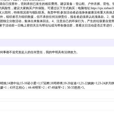
报名请自己找替补，否则承担已发生的相应费用。建议装备：登山鞋、户外衣裤、背包、
险。可通过以下方式购买：电脑地址:https://cps.xiebao18.com/jh1000607手机
有家人陪同，特殊情况请与领队联系。免责申明:参加活动者必须身体健康没有重大疾病
意外，组织者尽力组织救援，但不承担任何法律责任，报名者必须承认此项条款。2、
团独立分散活动，集体出来集体回去。4、注意自己的环保行为，产生的垃圾要自觉
大家于活动前一日晚上密切关注马帮论坛或马帮各微信群，查看次日活动是否正常进行
负，出任何事都不追究发起人的任何责任，我的申明具有法律效力。
3蜡烛;14酒中仙;15-16诺小爱+1;17冠桦;18邓师傅;19-20金迪+1;21-22婉婉+1;23-24
2斯媛+1；43不忘初心；44-46明军+2；47-49淑琴+2；50-55悠然+5。