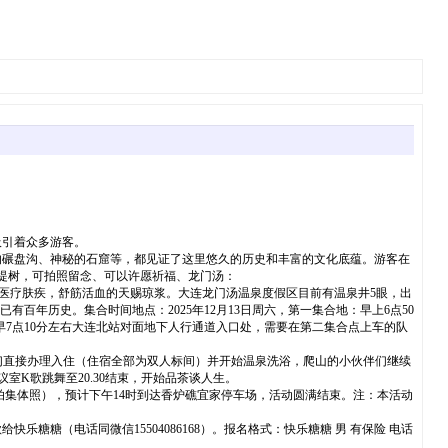
吸引着众多游客。
的碾盘沟、神秘的石窟等，都见证了这里悠久的历史和丰富的文化底蕴。游客在
提树，可拍照留念、可以许愿祈福、龙门汤：
，医疗肤疾，舒筋活血的天赐琼浆。大连龙门汤温泉度假区目前有温泉井5眼，出
有百年历史。集合时间地点：2025年12月13日周六，第一集合地：早上6点50
：早7点10分左右大连北站对面地下人行通道入口处，需要在第二集合点上车的队
小伙伴们直接办理入住（住宿全部为双人标间）并开始温泉洗浴，爬山的小伙伴们继续
室K歌跳舞至20.30结束，开始品茶谈人生。
上车前拍集体照），预计下午14时到达香炉礁宜家停车场，活动圆满结束。注：本活动
乐糖糖（电话同微信15504086168）。报名格式：快乐糖糖 男 有保险 电话