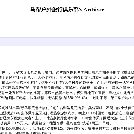
马帮户外旅行俱乐部's Archiver
：
，位于辽宁省大连市瓦房店市境内。这片景区以其秀美的自然风光和深厚的文化底蕴
整个景区的壮丽景色，让人心旷神怡。景区内还有多处文化遗迹和民俗景点，如古老
最原始的天然次生林区，这里不仅拥有300年树龄的梨树王、而且还有难得一见的菩
℃-71℃属高温热矿泉。主要含量是偏硅酸，重酸根，硫酸根。酸碱适宜，是沐浴健身
汤至今仍有一处近10平方米的水湾，湾底自然冒出热水，极受当地百姓喜爱，当地人在此野浴已
到给领队打电话。快乐糖糖（电话同微信15504086168），过时不等！第二集合地
对）集合7点准时出发(寻马帮黄色大旗)，9点左右到达龙门汤后，兵分两组，不爬山的
游玩后14时集体乘车返回龙门汤温泉游泳戏水。晚上17.30时团餐，晚餐后在二楼会议
10.50左右退房东西放在大客车上，11时温泉餐厅集体午餐，12时集体乘车回返大连（
费用：125元/人。费用包含：往返车费+温泉住宿+洗浴+两正一早餐。
04086168），以收到活动费用125元为有效报名。费用交付方式：微信直接转款给快
人的任何责任，我的申明具有法律效力。