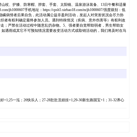
登山杖、护膝、防寒帽、脖套、手套、太阳镜、温泉游泳装备、13日午餐和适量
地址：https://cpsh5.xiebao18.com/m/jh1000607/强度级别：低
,隐瞒病情者后果自负，此活动属公益非盈利活动，发起人对突发状况会尽力协
组织者有权利确定最终参加人员。遇到特殊情况（疾病、意外伤害等）有权利改
带走；严禁在活动过程中随意乱扔杂物。5、强者要自觉帮助弱者，男生帮助女
，如遇雨或其它不可预知情况需要改变活动方式或取销活动的，我们将及时在马
岁月静好+1;25一泓；26快乐人；27-28肚肚丑妞挂+1;29-30新生路国宝+1；31-32养心