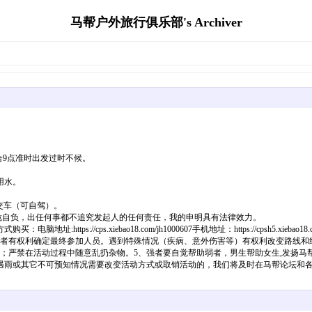
马帮户外旅行俱乐部's Archiver
合9点准时出发过时不候。
用水。
公交车（可自驾）。
活动，安危自负，出任何事都不追究发起人的任何责任，我的申明具有法律效力。
s://cps.xiebao18.com/jh1000607手机地址：https://cpsh5.xieb
织者有权利确定最终参加人员。遇到特殊情况（疾病、意外伤害等）有权利改变路线和
；严禁在活动过程中随意乱扔杂物。5、强者要自觉帮助弱者，男生帮助女生,发扬马
遇雨或其它不可预知情况需要改变活动方式或取销活动的，我们将及时在马帮论坛和