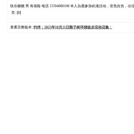
快乐糖糖 男 有保险 电话 15504086168 本人自愿参加此项活动，安危
页:
[1]
查看完整版本:
约伴：2025年10月21日鞍子岭环绕徒步活动召集：