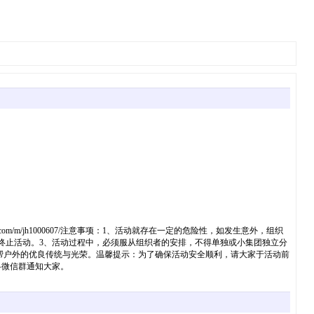
ao18.com/m/jh1000607/注意事项：1、活动就存在一定的危险性，如发生意外，组织
终止活动。3、活动过程中，必须服从组织者的安排，不得单独或小集团独立分
帮户外的优良传统与光荣。温馨提示：为了确保活动安全顺利，请大家于活动前
各微信群通知大家。