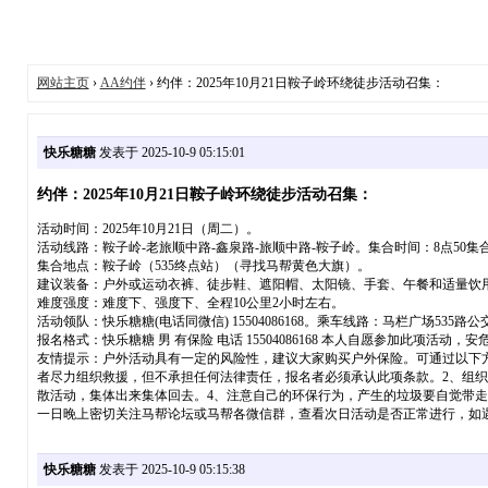
网站主页
›
AA约伴
› 约伴：2025年10月21日鞍子岭环绕徒步活动召集：
快乐糖糖
发表于 2025-10-9 05:15:01
约伴：2025年10月21日鞍子岭环绕徒步活动召集：
活动时间：2025年10月21日（周二）。
活动线路：鞍子岭-老旅顺中路-鑫泉路-旅顺中路-鞍子岭。集合时间：8点50集
集合地点：鞍子岭（535终点站）（寻找马帮黄色大旗）。
建议装备：户外或运动衣裤、徒步鞋、遮阳帽、太阳镜、手套、午餐和适量饮
难度强度：难度下、强度下、全程10公里2小时左右。
活动领队：快乐糖糖(电话同微信) 15504086168。乘车线路：马栏广场535路
报名格式：快乐糖糖 男 有保险 电话 15504086168 本人自愿参加此项
友情提示：户外活动具有一定的风险性，建议大家购买户外保险。可通过以下方式购买：电脑地址:http
者尽力组织救援，但不承担任何法律责任，报名者必须承认此项条款。2、组
散活动，集体出来集体回去。4、注意自己的环保行为，产生的垃圾要自觉带走
一日晚上密切关注马帮论坛或马帮各微信群，查看次日活动是否正常进行，如
快乐糖糖
发表于 2025-10-9 05:15:38