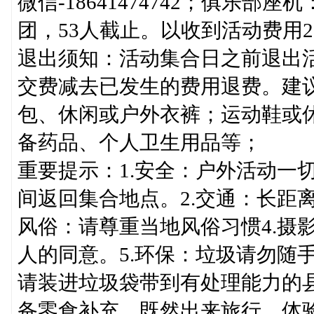
微信-18641474742；俱乐部座机
团，53人截止。以收到活动费用2
退出须知：活动集合日之前退出
交费减去已发生的费用退费。建
包、休闲或户外衣裤；运动鞋或
备药品、个人卫生用品等；
重要提示：1.安全：户外活动一
间返回集合地点。2.交通：长距
风俗：请尊重当地风俗习惯4.摄
人的同意。5.环保：垃圾请勿随
请装进垃圾袋带到有处理能力的县
备零食补充，既然出来旅行，体